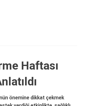
rme Haftası
nlatıldı
ünün önemine dikkat çekmek
tek verdiği etkinlikte, sağlıklı