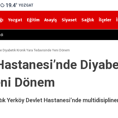
19.4
°
YOZGAT
ğı
Yozgat
Eğitim
Asayiş
Siyaset
Sağlık
İlçeler
an Kaza! Yolcu Otobüsü ile Traktör Çarpıştı
e Diyabetik Kronik Yara Tedavisinde Yeni Dönem
Hastanesi’nde Diyabe
eni Dönem
tık Yerköy Devlet Hastanesi’nde multidisipline