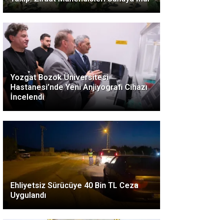
Yozgat Bozok Üniversitesi
Hastanesi’nde Yeni Anjiyografi Cihazı
İncelendi
Ehliyetsiz Sürücüye 40 Bin TL Ceza
Uygulandı