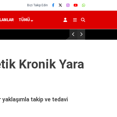
Bizi Takip Edin
İLANLAR
TÜMÜ
Yerköy’de 2026-2027 Eğitim
tik Kronik Yara
r yaklaşımla takip ve tedavi