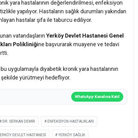
nik yara hastalarının değerlendirilmesi, enfeksiyon
itizlikle yapılıyor. Hastaların sağlık durumları yakından
ayan hastalar şifa ile taburcu ediliyor.
bulunan vatandaşların
Yerköy Devlet Hastanesi Genel
ları Polikliniği
ne başvurarak muayene ve tedavi
tti.
 bu uygulamayla diyabetik kronik yara hastalarının
i şekilde yürütmeyi hedefliyor.
WhatsApp Kanalına Katıl
DR. SERKAN DEMIR
ENFEKSIYON HASTALIKLARI
ERKÖY DEVLET HASTANESI
YERKÖY SAĞLIK