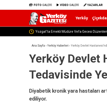
FOTO
GALERİ
VİDEO
GALERİ
YAZARLAR
Yerköy
Çiçekda
Yozgat-Yerköy Yolunda Korkut
Ana Sayfa
›
Yerköy Haberleri
›
Yerköy Devlet Hastanesi’nd
Yerköy Devlet 
Tedavisinde Y
Diyabetik kronik yara hastaları ar
ediliyor.