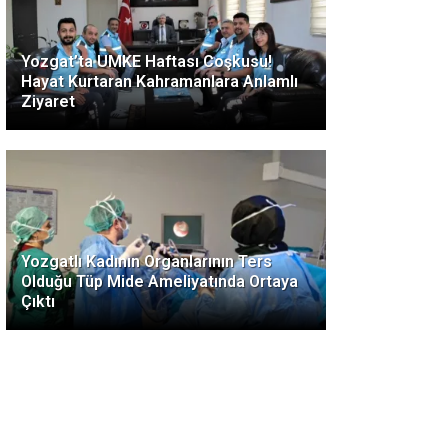
Yozgat’ta UMKE Haftası Coşkusu!
Hayat Kurtaran Kahramanlara Anlamlı
Ziyaret
Yozgatlı Kadının Organlarının Ters
Olduğu Tüp Mide Ameliyatında Ortaya
Çıktı