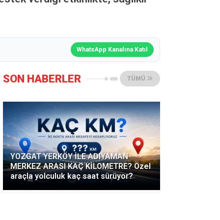
WhatsApp Kanalına Katıl
SON HABERLER
TÜMÜ
YOZGAT YERKÖY İLE ADIYAMAN
MERKEZ ARASI KAÇ KİLOMETRE? Özel
araçla yolculuk kaç saat sürüyor?