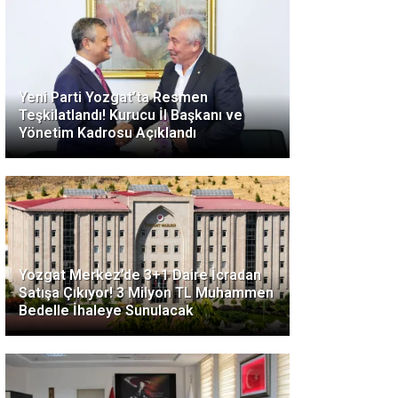
Yeni Parti Yozgat’ta Resmen
Teşkilatlandı! Kurucu İl Başkanı ve
Yönetim Kadrosu Açıklandı
Yozgat Merkez’de 3+1 Daire İcradan
Satışa Çıkıyor! 3 Milyon TL Muhammen
Bedelle İhaleye Sunulacak