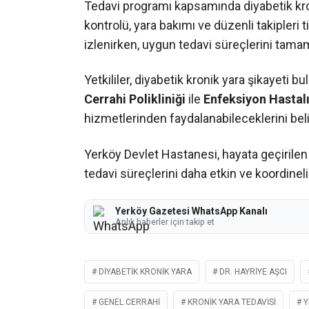
Tedavi programı kapsamında diyabetik kro
kontrolü, yara bakımı ve düzenli takipleri t
izlenirken, uygun tedavi süreçlerini tamaml
Yetkililer, diyabetik kronik yara şikayeti 
Cerrahi Polikliniği
ile
Enfeksiyon Hastalık
hizmetlerinden faydalanabileceklerini belir
Yerköy Devlet Hastanesi, hayata geçirilen
tedavi süreçlerini daha etkin ve koordinel
Yerköy Gazetesi WhatsApp Kanalı
Anlık haberler için takip et
DIYABETIK KRONIK YARA
DR. HAYRIYE AŞCI
GENEL CERRAHI
KRONIK YARA TEDAVISI
Y