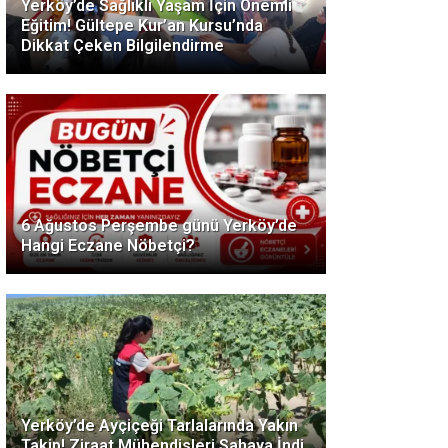
Yerköy’de Sağlıklı Yaşam İçin Önemli
Eğitim! Gültepe Kur’an Kursu’nda
Dikkat Çeken Bilgilendirme
6 Ağustos Perşembe günü Yerköy’de
Hangi Eczane Nöbetçi?
Yerköy’de Ayçiçeği Tarlalarında Yakın
Takip! Ziraat Mühendisleri Sahaya İndi