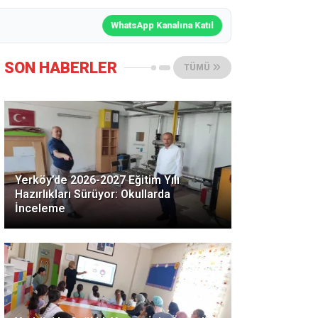
WhatsApp Kanalına Katıl
SON HABERLER
TÜMÜ
Yerköy’de 2026-2027 Eğitim Yılı
Hazırlıkları Sürüyor: Okullarda
İnceleme