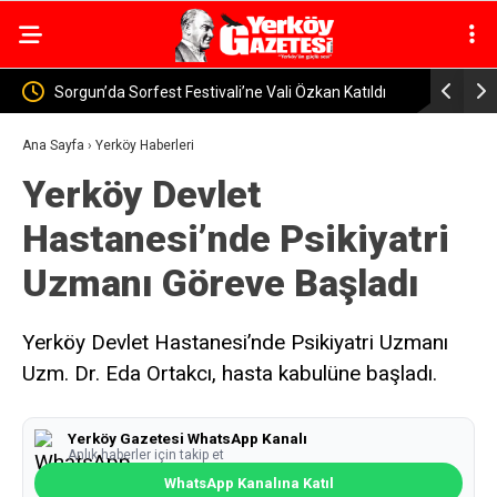
 Vali Özkan Katıldı
Yozgat’ta Jandarma Baraj ve Göletlerde Güvenli
Denetimi
Ana Sayfa
›
Yerköy Haberleri
Yerköy Devlet
Hastanesi’nde Psikiyatri
Uzmanı Göreve Başladı
Yerköy Devlet Hastanesi’nde Psikiyatri Uzmanı
Uzm. Dr. Eda Ortakcı, hasta kabulüne başladı.
Yerköy Gazetesi WhatsApp Kanalı
Anlık haberler için takip et
WhatsApp Kanalına Katıl