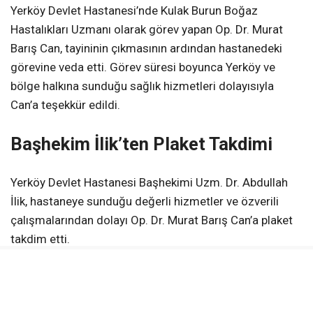
Yerköy Devlet Hastanesi’nde Kulak Burun Boğaz
Hastalıkları Uzmanı olarak görev yapan Op. Dr. Murat
Barış Can, tayininin çıkmasının ardından hastanedeki
görevine veda etti. Görev süresi boyunca Yerköy ve
bölge halkına sunduğu sağlık hizmetleri dolayısıyla
Can’a teşekkür edildi.
Başhekim İlik’ten Plaket Takdimi
Yerköy Devlet Hastanesi Başhekimi Uzm. Dr. Abdullah
İlik, hastaneye sunduğu değerli hizmetler ve özverili
çalışmalarından dolayı Op. Dr. Murat Barış Can’a plaket
takdim etti.
Can’ın görev yaptığı süre içerisinde hastanenin sağlık
hizmetlerine sağladığı katkılara dikkat çekilirken, yeni
görev yerinde de başarılı bir çalışma hayatı geçirmesi