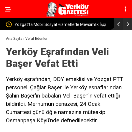
rle Mevsimlik İşçi
Yerköy İlçe Sağlık Müdürü Dr. Candaş Tan’dan
Emzirme Haftası Mesajı: “Bir Damla Anne Sütü, Bi
Ana Sayfa
›
Vefat Edenler
Yerköy Eşrafından Veli
Ömür Sağlık”
Başer Vefat Etti
Yerköy eşrafından, DDY emeklisi ve Yozgat PTT
personeli Çağlar Başer ile Yerköy esnaflarından
Şahin Başer’in babaları Veli Başer’in vefat ettiği
bildirildi. Merhumun cenazesi, 24 Ocak
Cumartesi günü öğle namazına müteakip
Osmanpaşa Köyü’nde defnedilecektir.