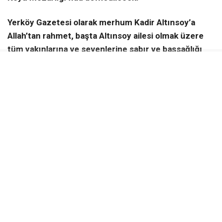
Yerköy Gazetesi olarak merhum Kadir Altınsoy’a
Allah’tan rahmet, başta Altınsoy ailesi olmak üzere
tüm yakınlarına ve sevenlerine sabır ve başsağlığı
diliyoruz.
KAYNAK:
Haber Merkezi
Yerköy Gazetesi WhatsApp Kanalı
Anlık haberler için takip et
WhatsApp Kanalına Katıl
ÇIÇEKDAĞI VEFAT HABERLERI
KADIR ALTINSOY
İLGİNİZİ
ÇEKEBİLİR