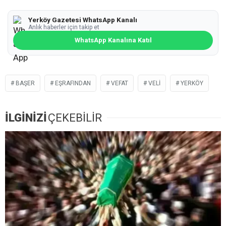
Yerköy Gazetesi WhatsApp Kanalı
Anlık haberler için takip et
WhatsApp Kanalına Katıl
BAŞER
EŞRAFINDAN
VEFAT
VELI
YERKÖY
İLGİNİZİ
ÇEKEBİLİR