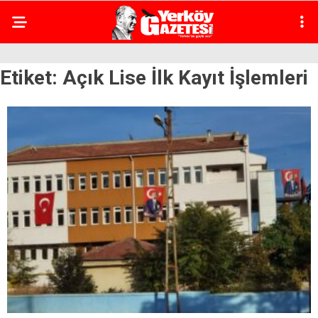
Etiket:
Açık Lise İlk Kayıt İşlemleri