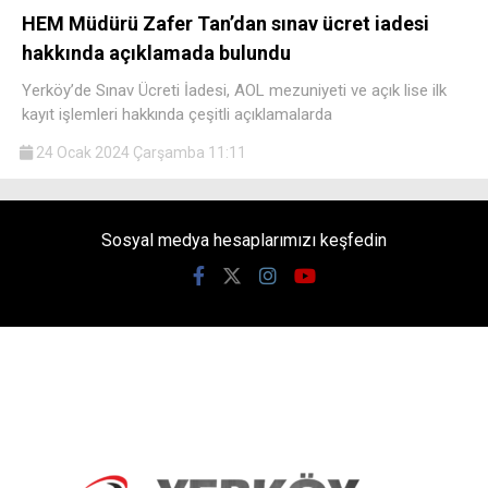
HEM Müdürü Zafer Tan’dan sınav ücret iadesi
hakkında açıklamada bulundu
Yerköy’de Sınav Ücreti İadesi, AOL mezuniyeti ve açık lise ilk
kayıt işlemleri hakkında çeşitli açıklamalarda
24 Ocak 2024 Çarşamba 11:11
Sosyal medya hesaplarımızı keşfedin