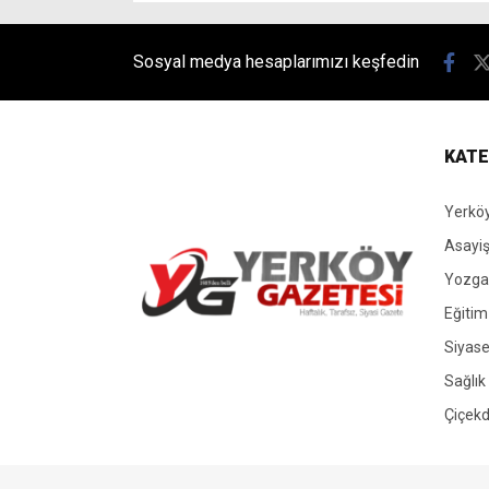
Sosyal medya hesaplarımızı keşfedin
KATE
Yerköy
Asayi
Yozgat
Eğitim
Siyase
Yerköy Gazetesi, Yerköy Haberleri..
Sağlık
Çiçekd