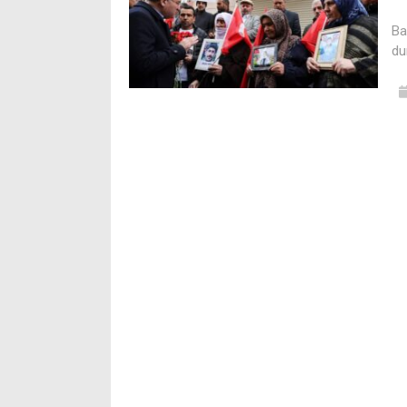
Ba
du