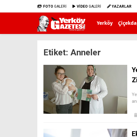
FOTO
GALERİ
VİDEO
GALERİ
YAZARLAR
Yerköy
Çiçekda
Etiket:
Anneler
Y
Z
Ye
an
E