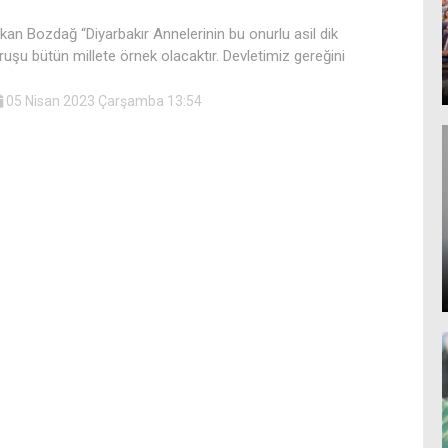
kan Bozdağ “Diyarbakır Annelerinin bu onurlu asil dik
ruşu bütün millete örnek olacaktır. Devletimiz gereğini
05 Nisan 2023 Çarşamba 13:54