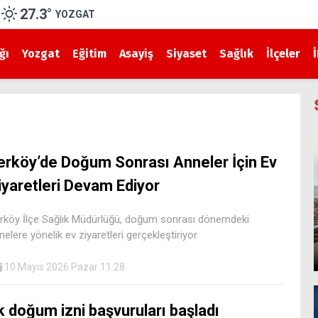
27.3
°
YOZGAT
ğı
Yozgat
Eğitim
Asayiş
Siyaset
Sağlık
İlçeler
erköy’de Doğum Sonrası Anneler İçin Ev
iyaretleri Devam Ediyor
rköy İlçe Sağlık Müdürlüğü, doğum sonrası dönemdeki
nelere yönelik ev ziyaretleri gerçekleştiriyor.
10 Mayıs 2026 Pazar 11:28
k doğum izni başvuruları başladı