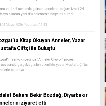
mu ve özel sektörde çalışan annelerin doğum iznini 24
ftaya çıkaran yeni düzenlemenin başvuru süreci
04 Mayıs 2026 Pazartesi 16:43
ozgat’ta Kitap Okuyan Anneler, Yazar
ustafa Çiftçi ile Buluştu
zgat'ın Yerköy ilçesinde "Anneler Okuyor" projesi
rçevesinde gerçekleştirilen etkinlikte yazar Mustafa Çiftçi,
nelerle bir araya
dalet Bakanı Bekir Bozdağ, Diyarbakır
nnelerini ziyaret etti