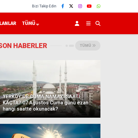
Bizi Takip Edin
İLANLAR
TÜMÜ
SON HABERLER
TÜMÜ
YERKÖY’DE CUMA NAMAZI SAATİ
KAÇTA? 07 Ağustos Cuma günü ezan
hangi saatte okunacak?