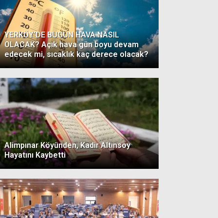
YERKÖY’DE BUGÜN HAVA NASIL
OLACAK? Açık hava gün boyu devam
edecek mi, sıcaklık kaç derece olacak?
Alimpınar Köyünden, Kadir Altınsoy
Hayatını Kaybetti