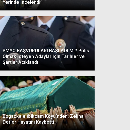
Yerinde İncelendi
PMYO BAŞVURULARI BAŞLADI MI? Polis
Olmak İsteyen Adaylar İçin Tarihler ve
Şartlar Açıklandı
Boğazkale İbikçam Köyü’nden, Zeliha
Derler Hayatını Kaybetti