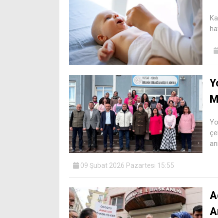
Ka
ha
Y
M
Yo
çe
an
09 Şubat 2026 Pazartesi 15:55
A
A