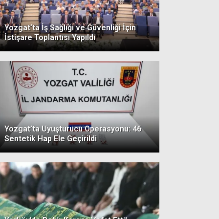
Yozgat’ta İş Sağlığı ve Güvenliği İçin
İstişare Toplantısı Yapıldı
Yozgat’ta Uyuşturucu Operasyonu: 46
Sentetik Hap Ele Geçirildi