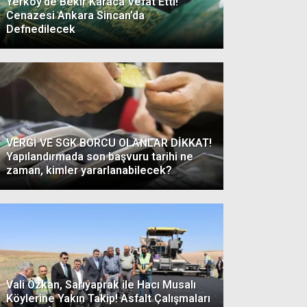
Yerköy’de Bekir Karaca Vefat Etti!
Cenazesi Ankara Sincan’da
Defnedilecek
VERGİ VE SGK BORCU OLANLAR DİKKAT!
Yapılandırmada son başvuru tarihi ne
zaman, kimler yararlanabilecek?
Vali Özkan, Sarıyaprak ile Hacı Musalı
Köylerine Yakın Takip! Asfalt Çalışmaları