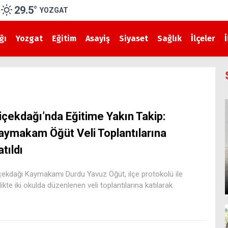
29.5
°
YOZGAT
ğı
Yozgat
Eğitim
Asayiş
Siyaset
Sağlık
İlçeler
içekdağı’nda Eğitime Yakın Takip:
aymakam Öğüt Veli Toplantılarına
atıldı
çekdağı Kaymakamı Durdu Yavuz Öğüt, ilçe protokolü ile
rlikte iki okulda düzenlenen veli toplantılarına katılarak