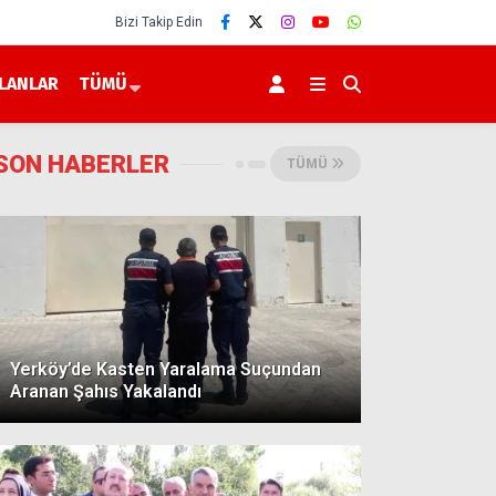
Bizi Takip Edin
İLANLAR
TÜMÜ
SON HABERLER
TÜMÜ
Yerköy’de Kasten Yaralama Suçundan
Aranan Şahıs Yakalandı