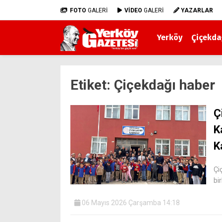
FOTO
GALERİ
VİDEO
GALERİ
YAZARLAR
Yerköy
Çiçekda
Etiket:
Çiçekdağı haber
Ç
K
K
Çi
bi
06 Mayıs 2026 Çarşamba 14:18