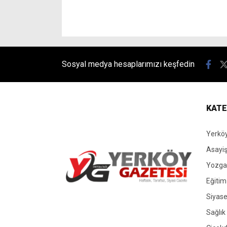
Sosyal medya hesaplarımızı keşfedin
KATE
Yerköy
Asayi
Yozgat
Eğitim
Siyase
Yerköy Gazetesi, Yerköy Haberleri..
Sağlık