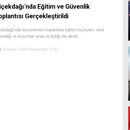
içekdağı’nda Eğitim ve Güvenlik
oplantısı Gerçekleştirildi
çekdağı’nda düzenlenen toplantıda eğitim süreçleri, okul
enliği ve kurumlar arası iş birliği ele alındı.
16 Nisan 2026 Perşembe 13:45