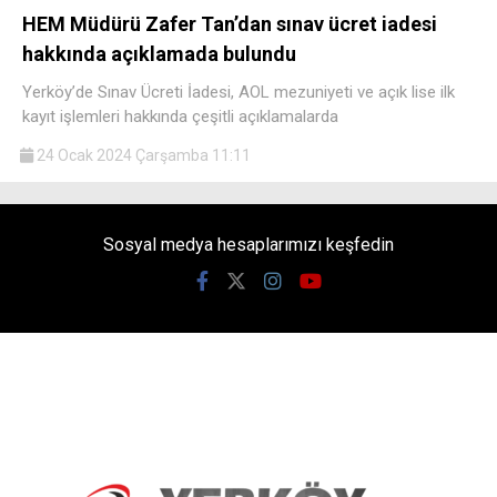
HEM Müdürü Zafer Tan’dan sınav ücret iadesi
hakkında açıklamada bulundu
Yerköy’de Sınav Ücreti İadesi, AOL mezuniyeti ve açık lise ilk
kayıt işlemleri hakkında çeşitli açıklamalarda
24 Ocak 2024 Çarşamba 11:11
Sosyal medya hesaplarımızı keşfedin