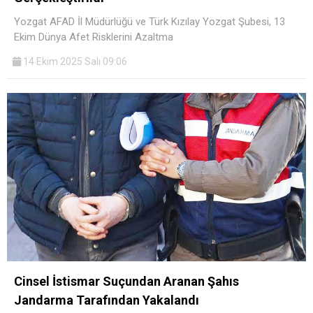
Yozgat AFAD İl Müdürlüğü ve Türk Kızılay Yozgat Şubesi, 13
Ekim Dünya Afet Risklerini Azaltma
14 Ekim 2025 Salı 09:06
Cinsel İstismar Suçundan Aranan Şahıs
Jandarma Tarafından Yakalandı