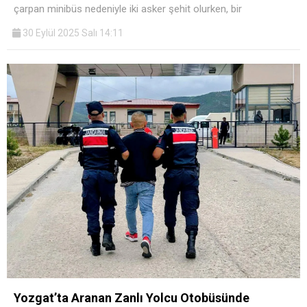
çarpan minibüs nedeniyle iki asker şehit olurken, bir
30 Eylül 2025 Salı 14:11
Yozgat’ta Aranan Zanlı Yolcu Otobüsünde