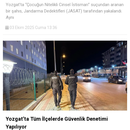
Yozgat’ta “Çocuğun Nitelikli Cinsel İstismarı” suçundan aranan
bir şahıs, Jandarma Dedektifleri (JASAT) tarafından yakalandı.
Aynı
03 Ekim 2025 Cuma 13:36
Yozgat’ta Tüm İlçelerde Güvenlik Denetimi
Yapılıyor