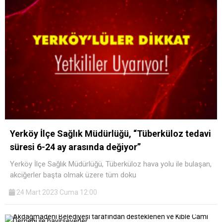
Yerköy İlçe Sağlık Müdürlüğü, “Tüberküloz tedavi
süresi 6-24 ay arasında değiyor”
Yerköy İlçe Sağlık Müdürlüğü, Tüberküloz hava yolu ile bulaşan,
akciğerler başta olmak üzere tüm doku
24 Mart 2023 Cuma 12:00