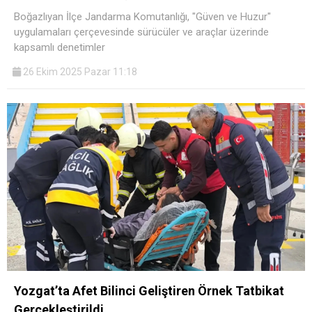
Boğazlıyan İlçe Jandarma Komutanlığı, "Güven ve Huzur"
uygulamaları çerçevesinde sürücüler ve araçlar üzerinde
kapsamlı denetimler
26 Ekim 2025 Pazar 11:18
Yozgat’ta Afet Bilinci Geliştiren Örnek Tatbikat
Gerçekleştirildi