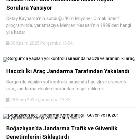
Sorulara Yansıyor
Oktay Kaynarca'nın sunduğu 'Kim Milyoner Olmak İster?'
programında, yarışmacıya Mehran Nasseri'nin 1988'den hangi
yıla kadar
06 Kasım 2025 Perşembe 16:04
Hacizli İki Araç Jandarma Tarafından Yakalandı
Sorgun'da yapılan yol kontrolü sırasında hacizli ve aranan iki
araç, jandarma ekipleri tarafından tespit edilerek
29 Ekim 2025 Çarşamba 12:32
Boğazlıyan’da Jandarma Trafik ve Güvenlik
Denetimlerini Sıklaştırdı