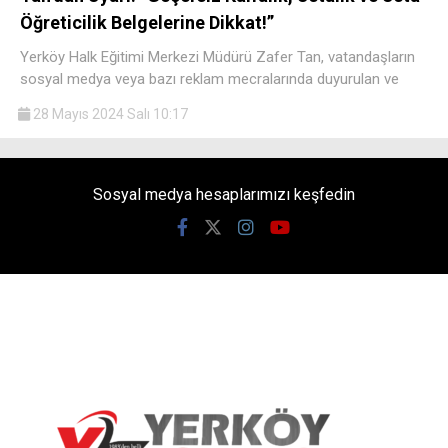
Öğreticilik Belgelerine Dikkat!”
Yerköy Halk Eğitimi Merkezi Müdürü Zafer Tan, vatandaşların
sosyal medya veya bazı reklam mecralarında duyurulan ve
28 Mayıs 2024 Salı 10:17
Sosyal medya hesaplarımızı keşfedin