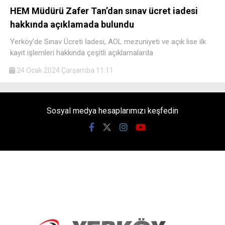
HEM Müdürü Zafer Tan’dan sınav ücret iadesi
hakkında açıklamada bulundu
Yerköy’de Sınav Ücreti İadesi, AOL mezuniyeti ve açık lise ilk
kayıt işlemleri hakkında çeşitli açıklamalarda
24 Ocak 2024 Çarşamba 11:11
Sosyal medya hesaplarımızı keşfedin