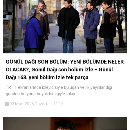
GÖNÜL DAĞI SON BÖLÜM: YENİ BÖLÜMDE NELER
OLACAK?, Gönül Dağı son bölüm izle – Gönül
Dağı 168. yeni bölüm izle tek parça
TRT 1 ekranlarında izleyicisiyle buluşan ve ilk yayınlandığı
günden bu yana büyük bir ilgiyle takip
03 Mart 2025 Pazartesi 11:18