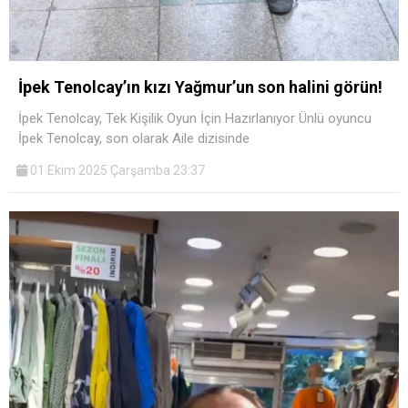
İpek Tenolcay’ın kızı Yağmur’un son halini görün!
İpek Tenolcay, Tek Kişilik Oyun İçin Hazırlanıyor Ünlü oyuncu
İpek Tenolcay, son olarak Aile dizisinde
01 Ekim 2025 Çarşamba 23:37