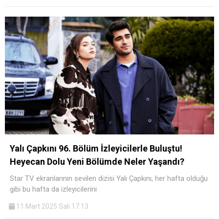
Yalı Çapkını 96. Bölüm İzleyicilerle Buluştu!
Heyecan Dolu Yeni Bölümde Neler Yaşandı?
Star TV ekranlarının sevilen dizisi Yalı Çapkını, her hafta olduğu
gibi bu hafta da izleyicilerini
11 Mart 2025 Salı 17:13