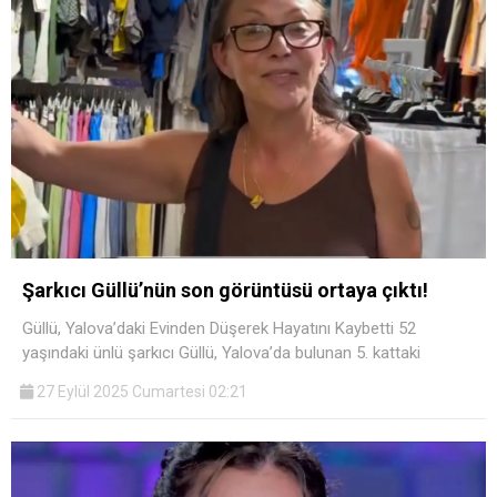
Şarkıcı Güllü’nün son görüntüsü ortaya çıktı!
Güllü, Yalova’daki Evinden Düşerek Hayatını Kaybetti 52
yaşındaki ünlü şarkıcı Güllü, Yalova’da bulunan 5. kattaki
27 Eylül 2025 Cumartesi 02:21