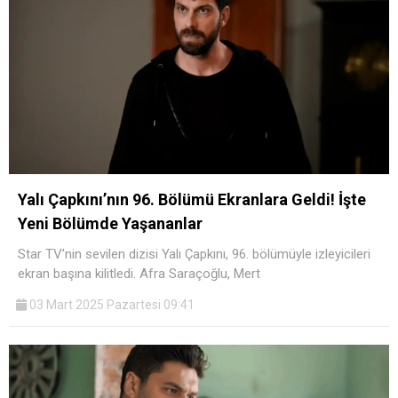
Yalı Çapkını’nın 96. Bölümü Ekranlara Geldi! İşte
Yeni Bölümde Yaşananlar
Star TV’nin sevilen dizisi Yalı Çapkını, 96. bölümüyle izleyicileri
ekran başına kilitledi. Afra Saraçoğlu, Mert
03 Mart 2025 Pazartesi 09:41