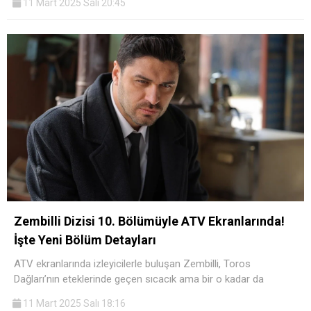
11 Mart 2025 Salı 20:45
Zembilli Dizisi 10. Bölümüyle ATV Ekranlarında!
İşte Yeni Bölüm Detayları
ATV ekranlarında izleyicilerle buluşan Zembilli, Toros
Dağları’nın eteklerinde geçen sıcacık ama bir o kadar da
11 Mart 2025 Salı 18:16