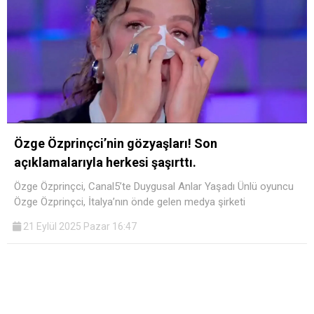
Özge Özprinçci’nin gözyaşları! Son
açıklamalarıyla herkesi şaşırttı.
Özge Özprinçci, Canal5’te Duygusal Anlar Yaşadı Ünlü oyuncu
Özge Özprinçci, İtalya’nın önde gelen medya şirketi
21 Eylül 2025 Pazar 16:47