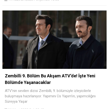
Zembilli 9. Bölüm Bu Akşam ATV’de! İşte Yeni
Bölümde Yaşanacaklar
ATV’nin sevilen dizisi Zembilli, 9. bölümüyle izleyicilerle
buluşmaya hazırlanıyor. Yapımını Üs Yapım’ın, yapımcılığını
Süreyya Yaşar