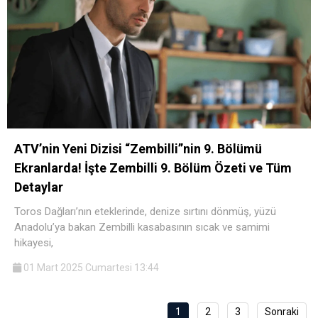
ATV’nin Yeni Dizisi “Zembilli”nin 9. Bölümü
Ekranlarda! İşte Zembilli 9. Bölüm Özeti ve Tüm
Detaylar
Toros Dağları’nın eteklerinde, denize sırtını dönmüş, yüzü
Anadolu’ya bakan Zembilli kasabasının sıcak ve samimi
hikayesi,
01 Mart 2025 Cumartesi 13:44
1
2
3
Sonraki