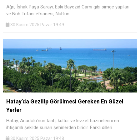
Ağrı, İshak Paşa Sarayı, Eski Bayezid Cami gibi simge yapıları
ve Nuh Tufanı efsanesi, Nuh’un
30 Kasım 2025 Pazar 19:49
Hatay’da Gezilip Görülmesi Gereken En Güzel
Yerler
Hatay, Anadolu’nun tarih, kültür ve lezzet hazinelerini en
ihtişamlı şekilde sunan şehirlerden biridir. Farklı dilleri
30 Kasım 2025 Pazar 19:48