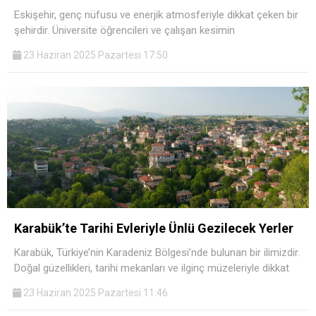
Eskişehir, genç nüfusu ve enerjik atmosferiyle dikkat çeken bir
şehirdir. Üniversite öğrencileri ve çalışan kesimin
23 Haziran 2025 Pazartesi 17:50
Karabük’te Tarihi Evleriyle Ünlü Gezilecek Yerler
Karabük, Türkiye’nin Karadeniz Bölgesi’nde bulunan bir ilimizdir.
Doğal güzellikleri, tarihi mekanları ve ilginç müzeleriyle dikkat
23 Haziran 2025 Pazartesi 11:46