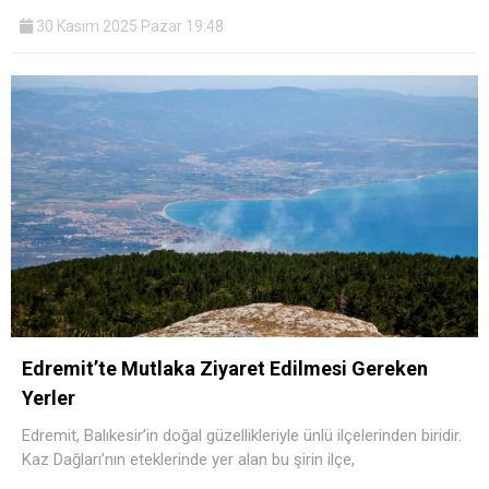
30 Kasım 2025 Pazar 19:48
Edremit’te Mutlaka Ziyaret Edilmesi Gereken
Yerler
Edremit, Balıkesir’in doğal güzellikleriyle ünlü ilçelerinden biridir.
Kaz Dağları’nın eteklerinde yer alan bu şirin ilçe,