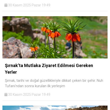
30 Kasım 2025 Pazar 19:49
Şırnak’ta Mutlaka Ziyaret Edilmesi Gereken
Yerler
Şırnak, tarihi ve doğal güzellikleriyle dikkat çeken bir şehir. Nuh
Tufanı’ndan sonra kurulan ilk yerleşim
30 Kasım 2025 Pazar 19:49