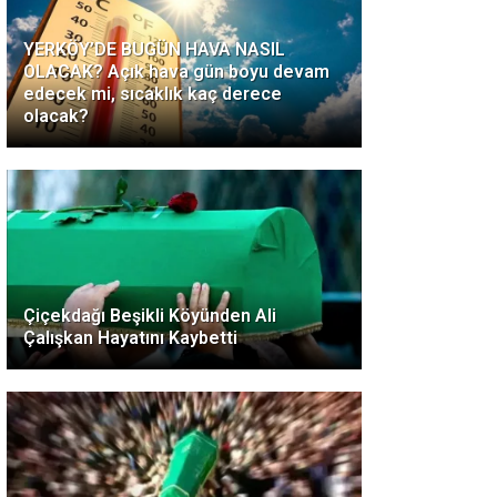
YERKÖY’DE BUGÜN HAVA NASIL
OLACAK? Açık hava gün boyu devam
edecek mi, sıcaklık kaç derece
olacak?
Çiçekdağı Beşikli Köyünden Ali
Çalışkan Hayatını Kaybetti