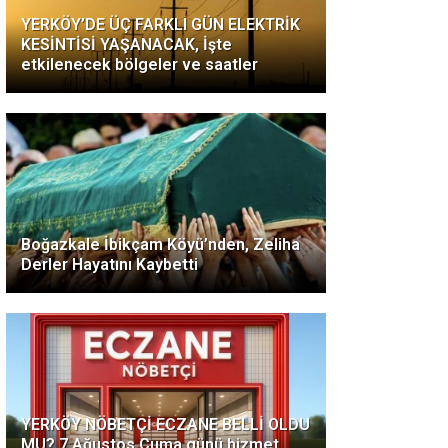
YERKÖY’DE ÜÇ FARKLI GÜN ELEKTRİK
KESİNTİSİ YAŞANACAK, İşte
etkilenecek bölgeler ve saatler
Boğazkale İbikçam Köyü’nden, Zeliha
Derler Hayatını Kaybetti
YERKÖY NÖBETÇİ ECZANE BELLİ OLDU
MU? 7 Ağustos Cuma günü hizmet