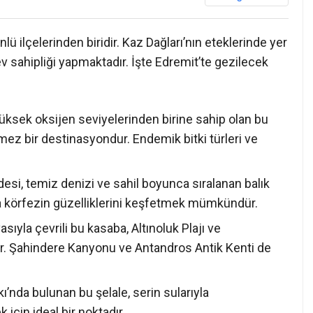
nlü ilçelerinden biridir. Kaz Dağları’nın eteklerinde yer
ev sahipliği yapmaktadır. İşte Edremit’te gezilecek
ksek oksijen seviyelerinden birine sahip olan bu
ilmez bir destinasyondur. Endemik bitki türleri ve
ldesi, temiz denizi ve sahil boyunca sıralanan balık
yla körfezin güzelliklerini keşfetmek mümkündür.
sıyla çevrili bu kasaba, Altınoluk Plajı ve
inir. Şahindere Kanyonu ve Antandros Antik Kenti de
kı’nda bulunan bu şelale, serin sularıyla
 için ideal bir noktadır.