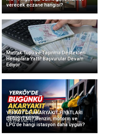
verecek eczane hangisi?
Mutfak Tüpü ve Taşınma Destekleri
Hesaplara Yattı! Başvurular Devam
Ediyor
YERKÖY’DE AKARYAKIT FİYATLARI
DEĞİŞTİ Mİ? Benzin, motorin ve
LPG’de hangi istasyon daha uygun?