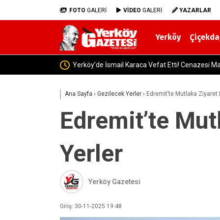
FOTO
GALERİ
VİDEO
GALERİ
YAZARLAR
Yerköy
Çiçekda
Alimpınar Köyünden, Kadir Altınso
Ana Sayfa
›
Gezilecek Yerler
›
Edremit’te Mutlaka Ziyaret
Edremit’te Mut
Yerler
Yerköy Gazetesi
Giriş: 30-11-2025 19:48