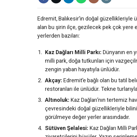
Edremit, Balıkesir’in doğal güzellikleriyle ü
alan bu şirin ilçe, gezilecek pek çok yere 
yerlerden bazıları:
Kaz Dağları Milli Parkı:
Dünyanın en yü
milli park, doğa tutkunları için vazgeç
zengin yaban hayatıyla ünlüdür.
Akçay:
Edremit’e bağlı olan bu tatil be
restoranları ile ünlüdür. Tekne turları
Altınoluk:
Kaz Dağları’nın tertemiz hava
çevresindeki doğal güzellikleriyle bil
görülmeye değer yerler arasındadır.
Sütüven Şelalesi:
Kaz Dağları Milli Par
ziyaretçilerini büyüler. Yazın serinlemek