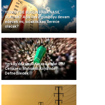
YERKÖY’DE BUGÜN HAVA NASIL
OLACAK? Açık hava gün boyu devam
edecek mi, sıcaklık kaç derece
olacak?
Yerköy’de İsmail Karaca Vefat Etti!
Cenazesi Mahsenli Köyü’nde
Defnedilecek