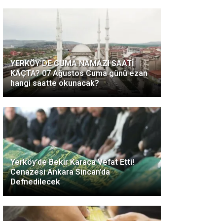
YERKÖY’DE CUMA NAMAZI SAATİ
KAÇTA? 07 Ağustos Cuma günü ezan
hangi saatte okunacak?
Yerköy’de Bekir Karaca Vefat Etti!
Cenazesi Ankara Sincan’da
Defnedilecek