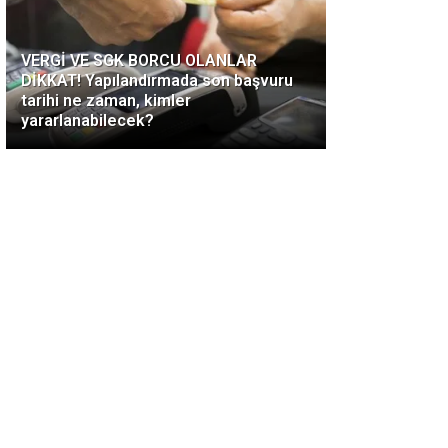
VERGİ VE SGK BORCU OLANLAR
DİKKAT! Yapılandırmada son başvuru
tarihi ne zaman, kimler
yararlanabilecek?