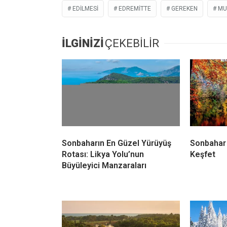
EDILMESI
EDREMITTE
GEREKEN
MU
İLGİNİZİ
ÇEKEBİLİR
Sonbaharın En Güzel Yürüyüş
Sonbahar 
Rotası: Likya Yolu’nun
Keşfet
Büyüleyici Manzaraları