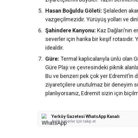
Hasan Boğuldu Göleti:
Şelaleden akan
vazgeçilmezidir. Yürüyüş yolları ve dinl
Şahindere Kanyonu:
Kaz Dağları’nın en
severler için harika bir keşif rotasıdır.
idealdir.
Güre:
Termal kaplıcalarıyla ünlü olan Gü
Güre Plajı ve çevresindeki piknik alanl
Bu ve benzeri pek çok yer Edremit’in d
ziyaretçilere unutulmaz bir deneyim sun
planlıyorsanız, Edremit sizin için biçilmi
Yerköy Gazetesi WhatsApp Kanalı
Anlık haberler için takip et