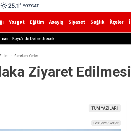
25.1
°
YOZGAT
ğı
Yozgat
Eğitim
Asayiş
Siyaset
Sağlık
İlçeler
y Hayatını Kaybetti
 Edilmesi Gereken Yerler
laka Ziyaret Edilmes
TÜM YAZILARI
Gezilecek Yerler