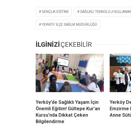
GENÇLIK EĞITIMI
SAĞLIKLI TEKNOLOJI KULLANIM
YERKÖY İLÇE SAĞLIK MÜDÜRLÜĞÜ
İLGİNİZİ
ÇEKEBİLİR
Yerköy’de Sağlıklı Yaşam İçin
Yerköy De
Önemli Eğitim! Gültepe Kur’an
Emzirme H
Kursu’nda Dikkat Çeken
Anne Sütü
Bilgilendirme