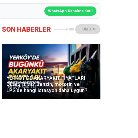
WhatsApp Kanalına Katıl
SON HABERLER
TÜMÜ
YERKÖY’DE AKARYAKIT FİYATLARI
DEĞİŞTİ Mİ? Benzin, motorin ve
LPG’de hangi istasyon daha uygun?