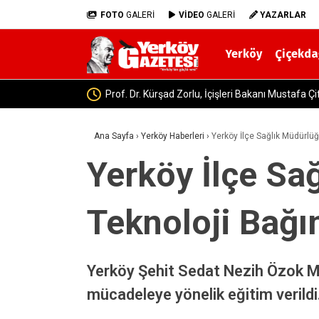
FOTO
GALERİ
VİDEO
GALERİ
YAZARLAR
Yerköy
Çiçekda
nı Mustafa Çiftçi ile Kritik Zirve Hazırlıklarını Görüştü
Ana Sayfa
›
Yerköy Haberleri
›
Yerköy İlçe Sağlık Müdürlüğ
Yerköy İlçe Sa
Teknoloji Bağım
Yerköy Şehit Sedat Nezih Özok Mes
mücadeleye yönelik eğitim verildi