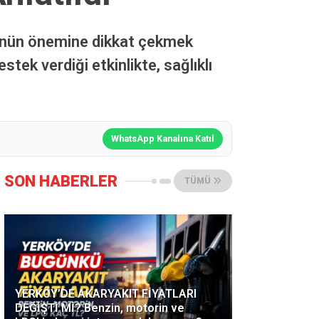
ünün önemine dikkat çekmek
tek verdiği etkinlikte, sağlıklı
WhatsApp Kanalına Katıl
SON HABERLER
TÜMÜ
YERKÖY’DE AKARYAKIT FİYATLARI
DEĞİŞTİ Mİ? Benzin, motorin ve