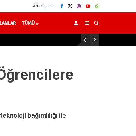
Bizi Takip Edin
İLANLAR
TÜMÜ
anesi’nde Yeni Anjiyografi Cihazı İncelendi
Öğrencilere
knoloji bağımlılığı ile