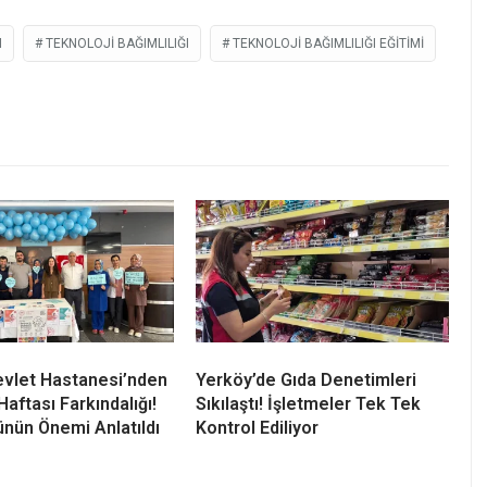
I
TEKNOLOJI BAĞIMLILIĞI
TEKNOLOJI BAĞIMLILIĞI EĞITIMI
vlet Hastanesi’nden
Yerköy’de Gıda Denetimleri
aftası Farkındalığı!
Sıkılaştı! İşletmeler Tek Tek
nün Önemi Anlatıldı
Kontrol Ediliyor