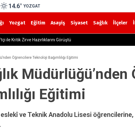
14.6
°
YOZGAT
ğı
Yozgat
Eğitim
Asayiş
Siyaset
Sağlık
İlçeler
Yozgat Bozok Üniversitesi Hast
ü’nden Öğrencilere Teknoloji Bağımlılığı Eğitimi
ğlık Müdürlüğü’nden 
lılığı Eğitimi
lekî ve Teknik Anadolu Lisesi öğrencilerine, te
.