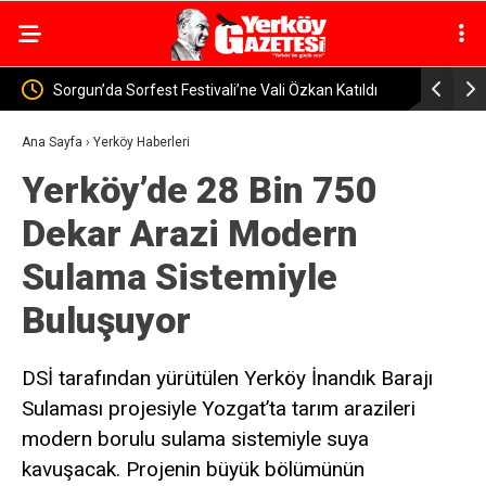
li Özkan Katıldı
Yozgat’ta Jandarma Baraj ve Göletlerde Güvenlik
Denetimi
Ana Sayfa
›
Yerköy Haberleri
Yerköy’de 28 Bin 750
Dekar Arazi Modern
Sulama Sistemiyle
Buluşuyor
DSİ tarafından yürütülen Yerköy İnandık Barajı
Sulaması projesiyle Yozgat’ta tarım arazileri
modern borulu sulama sistemiyle suya
kavuşacak. Projenin büyük bölümünün