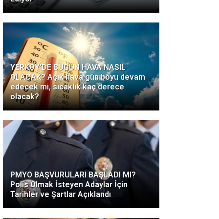
YERKÖY’DE BUGÜN HAVA NASIL
OLACAK? Açık hava gün boyu devam
edecek mi, sıcaklık kaç derece
olacak?
PMYO BAŞVURULARI BAŞLADI MI?
Polis Olmak İsteyen Adaylar İçin
Tarihler ve Şartlar Açıklandı