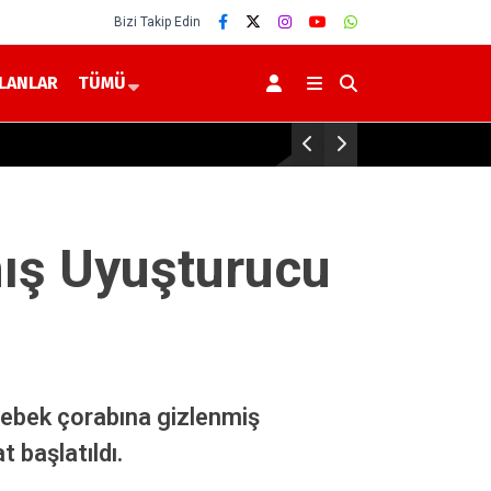
Bizi Takip Edin
İLANLAR
TÜMÜ
Yozgat’ta İş Sağlığı ve Güv
ış Uyuşturucu
 bebek çorabına gizlenmiş
t başlatıldı.