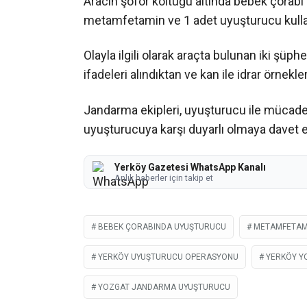
Aracın şoför koltuğu altında bebek çorabı 
metamfetamin ve 1 adet uyuşturucu kullan
Olayla ilgili olarak araçta bulunan iki şüphe
ifadeleri alındıktan ve kan ile idrar örnekle
Jandarma ekipleri, uyuşturucu ile mücadele
uyuşturucuya karşı duyarlı olmaya davet et
Yerköy Gazetesi WhatsApp Kanalı
Anlık haberler için takip et
BEBEK ÇORABINDA UYUŞTURUCU
METAMFETAMI
YERKÖY UYUŞTURUCU OPERASYONU
YERKÖY Y
YOZGAT JANDARMA UYUŞTURUCU