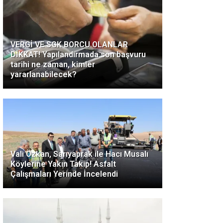
VERGİ VE SGK BORCU OLANLAR
DİKKAT! Yapılandırmada son başvuru
tarihi ne zaman, kimler
yararlanabilecek?
Vali Özkan, Sarıyaprak ile Hacı Musalı
Köylerine Yakın Takip! Asfalt
Çalışmaları Yerinde İncelendi