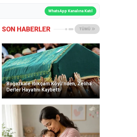
WhatsApp Kanalına Katıl
SON HABERLER
TÜMÜ
Boğazkale İbikçam Köyü’nden, Zeliha
Derler Hayatını Kaybetti