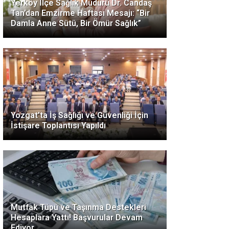
Yerköy İlçe Sağlık Müdürü Dr. Candaş
Tan’dan Emzirme Haftası Mesajı: “Bir
Damla Anne Sütü, Bir Ömür Sağlık”
Yozgat’ta İş Sağlığı ve Güvenliği İçin
İstişare Toplantısı Yapıldı
Mutfak Tüpü ve Taşınma Destekleri
Hesaplara Yattı! Başvurular Devam
Ediyor