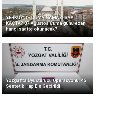
YERKÖY’DE CUMA NAMAZI SAATİ
KAÇTA? 07 Ağustos Cuma günü ezan
hangi saatte okunacak?
Yozgat’ta Uyuşturucu Operasyonu: 46
Sentetik Hap Ele Geçirildi