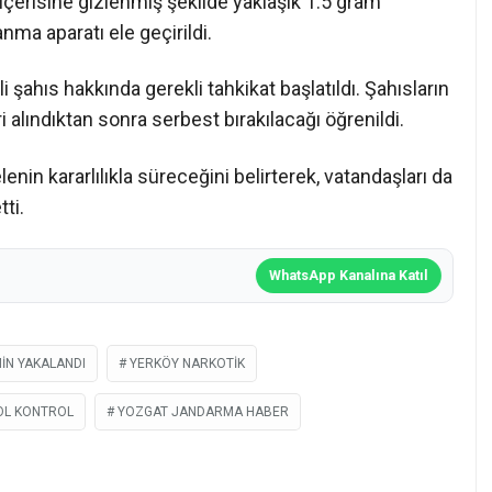
içerisine gizlenmiş şekilde yaklaşık 1.5 gram
ma aparatı ele geçirildi.
li şahıs hakkında gerekli tahkikat başlatıldı. Şahısların
ri alındıktan sonra serbest bırakılacağı öğrenildi.
nin kararlılıkla süreceğini belirterek, vatandaşları da
ti.
WhatsApp Kanalına Katıl
N YAKALANDI
YERKÖY NARKOTIK
OL KONTROL
YOZGAT JANDARMA HABER