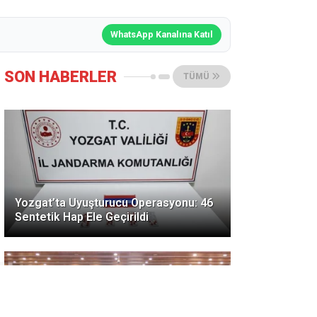
WhatsApp Kanalına Katıl
SON HABERLER
TÜMÜ
Yozgat’ta Uyuşturucu Operasyonu: 46
Sentetik Hap Ele Geçirildi