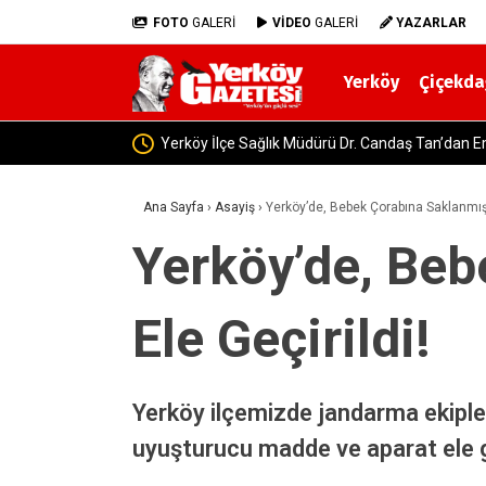
FOTO
GALERİ
VİDEO
GALERİ
YAZARLAR
Yerköy
Çiçekda
Sağlık”
Yerköy’de ve Sorgun’da Alkol
Ana Sayfa
›
Asayiş
›
Yerköy’de, Bebek Çorabına Saklanmış 
Yerköy’de, Be
Ele Geçirildi!
Yerköy ilçemizde jandarma ekipler
uyuşturucu madde ve aparat ele geçi