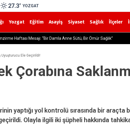
27.3
°
YOZGAT
ğı
Yozgat
Eğitim
Asayiş
Siyaset
Sağlık
İlçeler
lü Araç Kullanan İki Sürücüye 400 Bin Lira Ceza
Uyuşturucu Ele Geçirildi!
bek Çorabına Saklanm
inin yaptığı yol kontrolü sırasında bir araçta
rildi. Olayla ilgili iki şüpheli hakkında tahkika