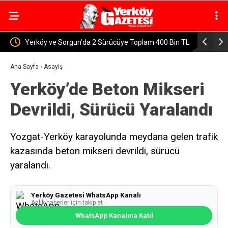
ye Toplam 400 Bin TL
Yerköy’de 08 Ağustos Cumartesi Hava Nasıl Olac
Ana Sayfa
›
Asayiş
Yerköy’de Beton Mikseri
Devrildi, Sürücü Yaralandı
Yozgat-Yerköy karayolunda meydana gelen trafik
kazasında beton mikseri devrildi, sürücü
yaralandı.
Yerköy Gazetesi WhatsApp Kanalı
Anlık haberler için takip et
WhatsApp Kanalına Katıl