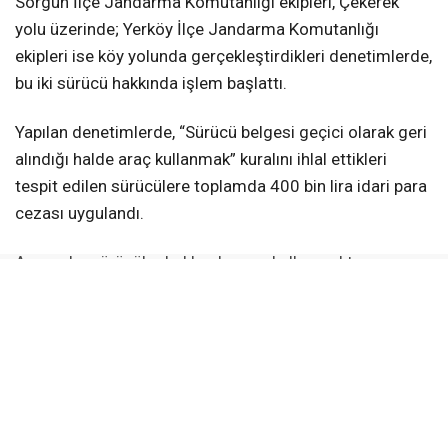
Sorgun İlçe Jandarma Komutanlığı ekipleri, Çekerek
yolu üzerinde; Yerköy İlçe Jandarma Komutanlığı
ekipleri ise köy yolunda gerçekleştirdikleri denetimlerde,
bu iki sürücü hakkında işlem başlattı.
Yapılan denetimlerde, “Sürücü belgesi geçici olarak geri
alındığı halde araç kullanmak” kuralını ihlal ettikleri
tespit edilen sürücülere toplamda 400 bin lira idari para
cezası uygulandı.
Ayrıca, bu sürücüler hakkında araç kullanmaktan men
işlemi de gerçekleştirildi.
Yozgat İl Jandarma Komutanlığından yapılan
açıklamada, trafik güvenliğini tehdit eden kural
ihlallerinin önlenmesi ve can ile mal güvenliğinin
korunması amacıyla trafik denetimlerinin sürekli ve
kararlı bir şekilde devam edeceği vurgulandı.