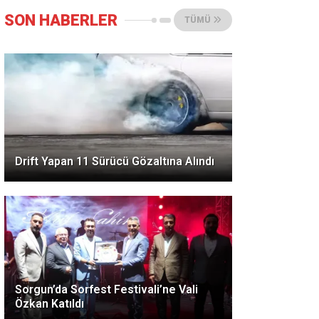
SON HABERLER
TÜMÜ
Drift Yapan 11 Sürücü Gözaltına Alındı
Sorgun’da Sorfest Festivali’ne Vali
Özkan Katıldı