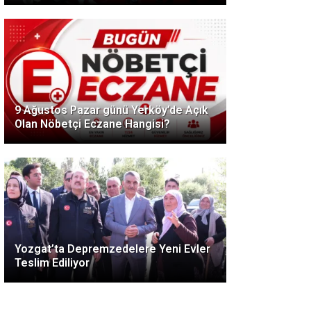
9 Ağustos Pazar günü Yerköy’de Açık
Olan Nöbetçi Eczane Hangisi?
Yozgat’ta Depremzedelere Yeni Evler
Teslim Ediliyor