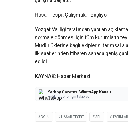
çalışma başlattı.
Hasar Tespit Çalışmaları Başlıyor
Yozgat Valiliği tarafından yapılan açıklam
normale dönmesi için tüm kurumların teyakk
Müdürlüklerine bağlı ekiplerin, tarımsal a
ilk saatlerinden itibaren sahada geniş çap
edildi.
KAYNAK:
Haber Merkezi
Yerköy Gazetesi WhatsApp Kanalı
Anlık haberler için takip et
DOLU
HASAR TESPIT
SEL
TARIM AR