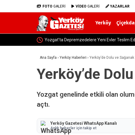
FOTO
GALERİ
VİDEO
GALERİ
YAZARLAR
Yerköy
Çiçekda
Yozgat’ta Depremzedelere Yeni Evler Teslim Edi
Ana Sayfa
›
Yerköy Haberleri
›
Yerköy’de Dolu ve Sağanak 
Yerköy’de Dolu
Yozgat genelinde etkili olan olums
açtı.
Yerköy Gazetesi WhatsApp Kanalı
Anlık haberler için takip et