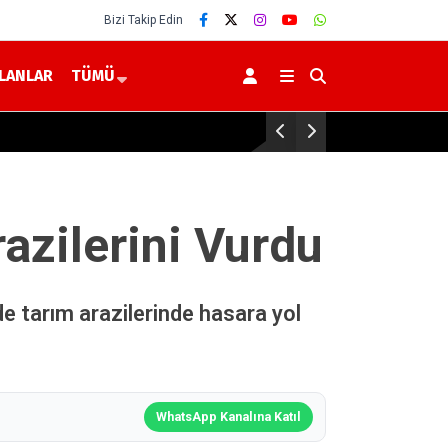
Bizi Takip Edin
İLANLAR
TÜMÜ
Sorgun’da Sorfest Festivali’ne Vali Özkan Kat
azilerini Vurdu
de tarım arazilerinde hasara yol
WhatsApp Kanalına Katıl