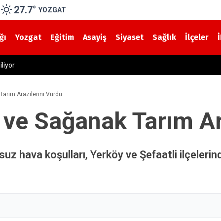
27.7
°
YOZGAT
ğı
Yozgat
Eğitim
Asayiş
Siyaset
Sağlık
İlçeler
liyor
Tarım Arazilerini Vurdu
 ve Sağanak Tarım Ar
uz hava koşulları, Yerköy ve Şefaatli ilçelerin