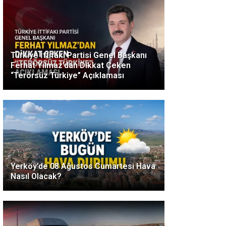
Türkiye İttifakı Partisi Genel Başkanı
Ferhat Yılmaz’dan Dikkat Çeken
“Terörsüz Türkiye” Açıklaması
Yerköy’de 08 Ağustos Cumartesi Hava
Nasıl Olacak?