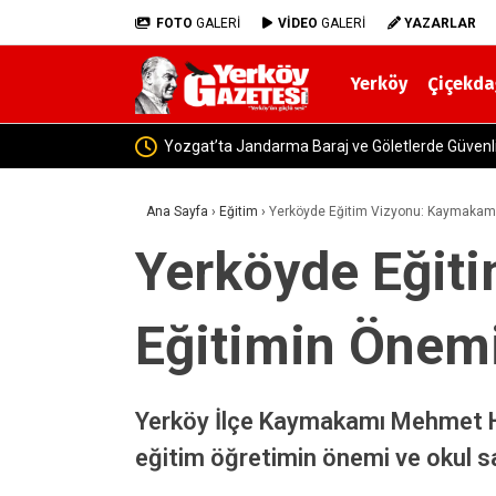
FOTO
GALERİ
VİDEO
GALERİ
YAZARLAR
Yerköy
Çiçekda
Yerköy-Kayseri YHT’de Kritik Eşik 
Ana Sayfa
›
Eğitim
›
Yerköyde Eğitim Vizyonu: Kaymakam 
Yerköyde Eğit
Eğitimin Önemi
Yerköy İlçe Kaymakamı Mehmet Hal
eğitim öğretimin önemi ve okul sa