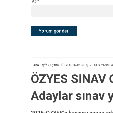
Ad
*
Ana Sayfa
›
Eğitim
›
ÖZYES SINAV GİRİŞ BELGESİ YAYIMLAND
ÖZYES SINAV 
Adaylar sınav y
2026-ÖZYES’e başvuru yapan adayla