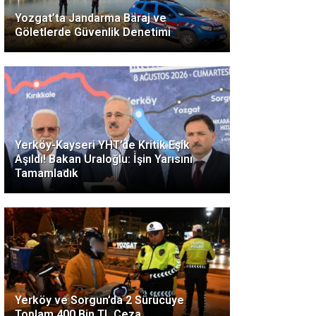
Yozgat’ta Jandarma Baraj ve
Göletlerde Güvenlik Denetimi
Yerköy-Kayseri YHT’de Kritik Eşik
Aşıldı! Bakan Uraloğlu: İşin Yarısını
Tamamladık
Yerköy ve Sorgun’da 2 Sürücüye
Toplam 400 Bin TL Ceza