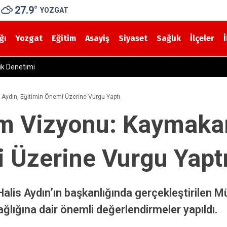
27.9
°
YOZGAT
ğı
Yozgat
Eğitim
Asayiş
Siyaset
Sağlık
İlçeler
Aşıldı! Bakan Uraloğlu: İşin Yarısını Tamamladık
Aydın, Eğitimin Önemi Üzerine Vurgu Yaptı
im Vizyonu: Kaymaka
 Üzerine Vurgu Yapt
is Aydın’ın başkanlığında gerçekleştirilen Mü
ğlığına dair önemli değerlendirmeler yapıldı.