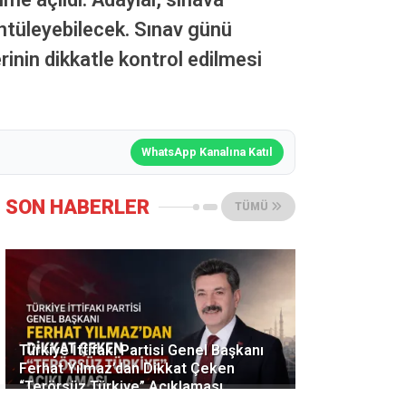
üntüleyebilecek. Sınav günü
rinin dikkatle kontrol edilmesi
WhatsApp Kanalına Katıl
SON HABERLER
TÜMÜ
Türkiye İttifakı Partisi Genel Başkanı
Ferhat Yılmaz’dan Dikkat Çeken
“Terörsüz Türkiye” Açıklaması