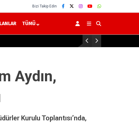
Bizi Takip Edin
İLANLAR
TÜMÜ
Yerköy Devlet Hastanesi’nde Gö
m Aydın,
ı
dürler Kurulu Toplantısı’nda,