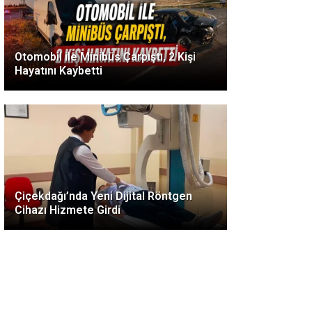
Otomobil ile Minibüs Çarpıştı, 2 Kişi
Hayatını Kaybetti
Çiçekdağı’nda Yeni Dijital Röntgen
Cihazı Hizmete Girdi