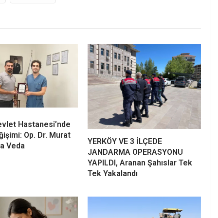
vlet Hastanesi’nde
işimi: Op. Dr. Murat
YERKÖY VE 3 İLÇEDE
’a Veda
JANDARMA OPERASYONU
YAPILDI, Aranan Şahıslar Tek
Tek Yakalandı