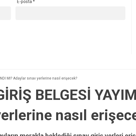
E-posta
*
I MI? Adaylar sınav yerlerine nasıl erişecek?
GİRİŞ BELGESİ YAYI
erlerine nasıl erişec
rın merakla beklediği sınav giriş yerleri erişi