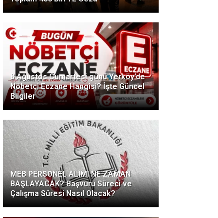
8 Ağustos Cumartesi günü Yerköy’de
Nöbetçi Eczane Hangisi? İşte Güncel
Bilgiler
MEB PERSONEL ALIMI NE ZAMAN
BAŞLAYACAK? Başvuru Süreci ve
Çalışma Süresi Nasıl Olacak?