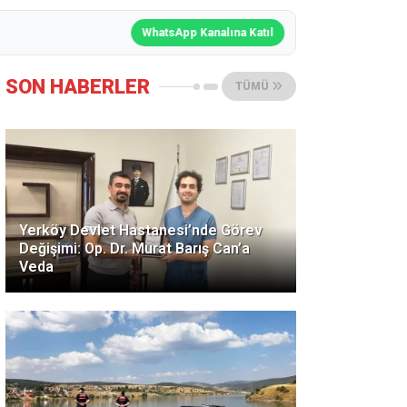
WhatsApp Kanalına Katıl
SON HABERLER
TÜMÜ
Yerköy Devlet Hastanesi’nde Görev
Değişimi: Op. Dr. Murat Barış Can’a
Veda