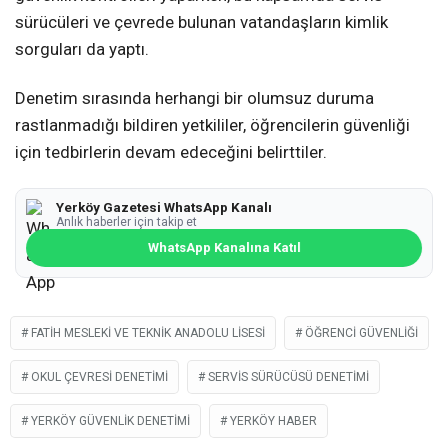
sürücüleri ve çevrede bulunan vatandaşların kimlik
sorguları da yaptı.
Denetim sırasında herhangi bir olumsuz duruma
rastlanmadığı bildiren yetkililer, öğrencilerin güvenliği
için tedbirlerin devam edeceğini belirttiler.
Yerköy Gazetesi WhatsApp Kanalı
Anlık haberler için takip et
WhatsApp Kanalına Katıl
FATIH MESLEKI VE TEKNIK ANADOLU LISESI
ÖĞRENCI GÜVENLIĞI
OKUL ÇEVRESI DENETIMI
SERVIS SÜRÜCÜSÜ DENETIMI
YERKÖY GÜVENLIK DENETIMI
YERKÖY HABER