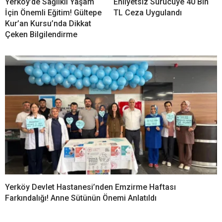
Yerköy’de Sağlıklı Yaşam
Ehliyetsiz Sürücüye 40 Bin
İçin Önemli Eğitim! Gültepe
TL Ceza Uygulandı
Kur’an Kursu’nda Dikkat
Çeken Bilgilendirme
Yerköy Devlet Hastanesi’nden Emzirme Haftası
Farkındalığı! Anne Sütünün Önemi Anlatıldı