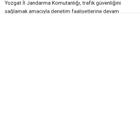
Yozgat İl Jandarma Komutanlığı, trafik güvenliğini
sağlamak amacıyla denetim faaliyetlerine devam
edeceğini belirtti ve kamuoyunu bilgilendirdi.
KAYNAK:
Haber Merkezi
Yerköy Gazetesi WhatsApp Kanalı
Anlık haberler için takip et
WhatsApp Kanalına Katıl
EHLIYETSIZ SÜRÜCÜ
IDARI CEZA
JANDARMA
ŞEFAATLI
TRAFIK DENETIMI
İLGİNİZİ
ÇEKEBİLİR