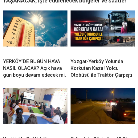
YAŞANACAK, İşte etkilenecek bölgeler ve saatler
YERKÖY’DE BUGÜN HAVA
Yozgat-Yerköy Yolunda
NASIL OLACAK? Açık hava
Korkutan Kaza! Yolcu
gün boyu devam edecek mi,
Otobüsü ile Traktör Çarpıştı