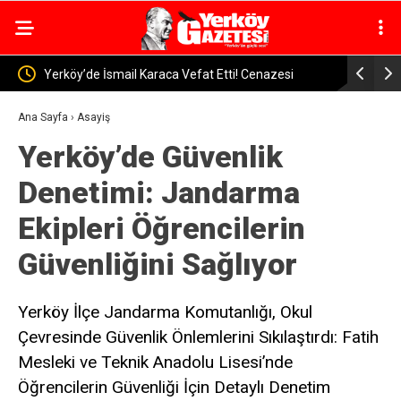
a Vefat Etti! Cenazesi
Alimpınar Köyünden, Kadir Altınsoy Hayat
nedilecek
Ana Sayfa
›
Asayiş
Yerköy’de Güvenlik
Denetimi: Jandarma
Ekipleri Öğrencilerin
Güvenliğini Sağlıyor
Yerköy İlçe Jandarma Komutanlığı, Okul
Çevresinde Güvenlik Önlemlerini Sıkılaştırdı: Fatih
Mesleki ve Teknik Anadolu Lisesi’nde
Öğrencilerin Güvenliği İçin Detaylı Denetim