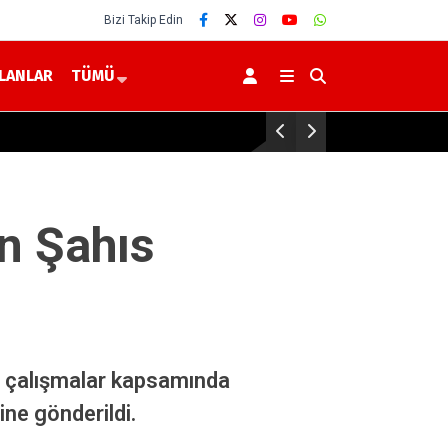
Bizi Takip Edin
İLANLAR
TÜMÜ
 Damla Anne Sütü, Bir Ömür Sağlık”
n Şahıs
ri çalışmalar kapsamında
ine gönderildi.