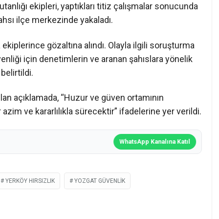
nlığı ekipleri, yaptıkları titiz çalışmalar sonucunda
şahsı ilçe merkezinde yakaladı.
 ekiplerince gözaltına alındı. Olayla ilgili soruşturma
nliği için denetimlerin ve aranan şahıslara yönelik
lirtildi.
ılan açıklamada, “Huzur ve güven ortamının
im ve kararlılıkla sürecektir” ifadelerine yer verildi.
WhatsApp Kanalına Katıl
YERKÖY HIRSIZLIK
YOZGAT GÜVENLIK