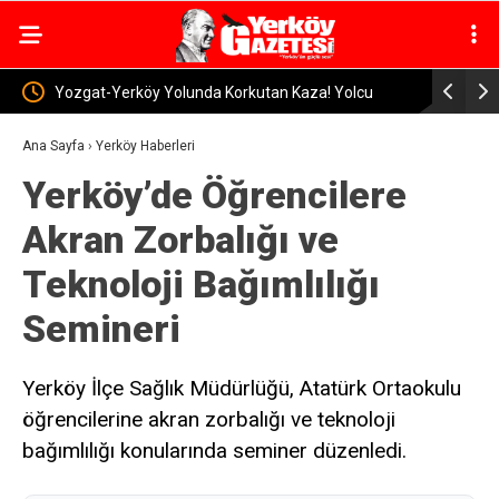
olcu
Yerköy’de 2026-2027 Eğitim Yılı Hazırlıkları Sürüyor:
Prof. 
Okullarda İnceleme
ile Kri
Ana Sayfa
›
Yerköy Haberleri
Yerköy’de Öğrencilere
Akran Zorbalığı ve
Teknoloji Bağımlılığı
Semineri
Yerköy İlçe Sağlık Müdürlüğü, Atatürk Ortaokulu
öğrencilerine akran zorbalığı ve teknoloji
bağımlılığı konularında seminer düzenledi.