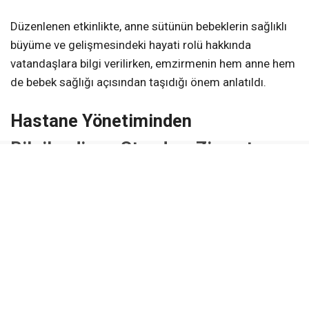
Düzenlenen etkinlikte, anne sütünün bebeklerin sağlıklı
büyüme ve gelişmesindeki hayati rolü hakkında
vatandaşlara bilgi verilirken, emzirmenin hem anne hem
de bebek sağlığı açısından taşıdığı önem anlatıldı.
Hastane Yönetiminden
Bilgilendirme Standına Ziyaret
Kurulan bilgilendirme standını Yerköy Devlet Hastanesi
Başhekimi
Uzm. Dr. Abdullah İlik
, Kadın Hastalıkları ve
Doğum Uzmanı
Op. Dr. Firdevs Başak Kanık
, İdari ve
Malî Hizmetler Müdürü
Rasim Aygar
ile Müdür
Yardımcısı
Abdullah Lafçı
ziyaret etti.
Hastane yöneticileri, yürütülen farkındalık çalışmalarına