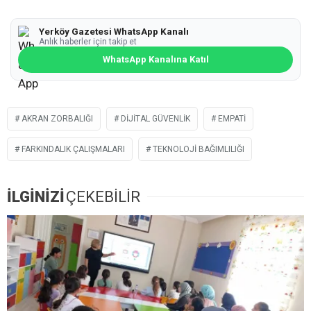
Yerköy Gazetesi WhatsApp Kanalı
Anlık haberler için takip et
WhatsApp Kanalına Katıl
AKRAN ZORBALIĞI
DIJITAL GÜVENLIK
EMPATI
FARKINDALIK ÇALIŞMALARI
TEKNOLOJI BAĞIMLILIĞI
İLGİNİZİ
ÇEKEBİLİR