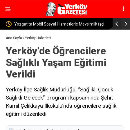
lerle Mevsimlik İşçi
Yerköy İlçe Sağlık Müdürü Dr. Candaş Tan’dan
Emzirme Haftası Mesajı: “Bir Damla Anne Sütü, B
Ana Sayfa
›
Yerköy Haberleri
Yerköy’de Öğrencilere
Ömür Sağlık”
Sağlıklı Yaşam Eğitimi
Verildi
Yerköy İlçe Sağlık Müdürlüğü, “Sağlıklı Çocuk
Sağlıklı Gelecek” programı kapsamında Şehit
Kamil Çelikkaya İlkokulu’nda öğrencilere sağlık
eğitimi düzenledi.