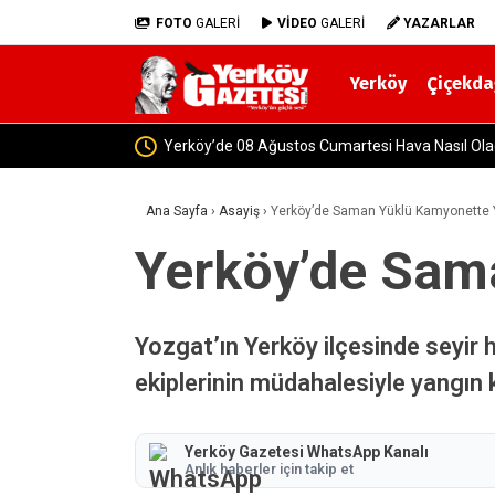
FOTO
GALERİ
VİDEO
GALERİ
YAZARLAR
Yerköy
Çiçekda
Ana Sayfa
›
Asayiş
›
Yerköy’de Saman Yüklü Kamyonette Y
Yerköy’de Sam
Yozgat’ın Yerköy ilçesinde seyir 
ekiplerinin müdahalesiyle yangın ko
Yerköy Gazetesi WhatsApp Kanalı
Anlık haberler için takip et