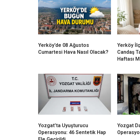
Yerköy’de 08 Ağustos
Yerköy İl
Cumartesi Hava Nasıl Olacak?
Candaş T
Haftası M
Yozgat’ta Uyuşturucu
Yozgat Da
Operasyonu: 46 Sentetik Hap
Operasyo
Ele Geçirildi