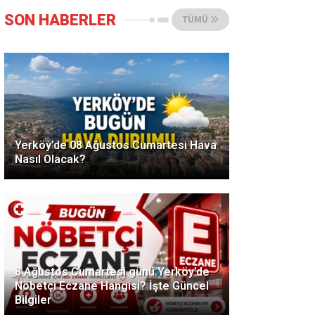
SON HABERLER
TÜMÜ
Yerköy’de 08 Ağustos Cumartesi Hava
Nasıl Olacak?
8 Ağustos Cumartesi günü Yerköy’de
Nöbetçi Eczane Hangisi? İşte Güncel
Bilgiler