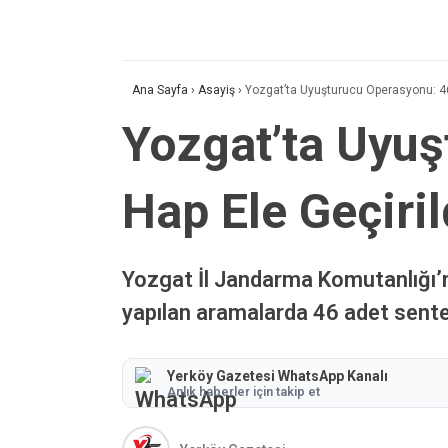
Ana Sayfa
›
Asayiş
›
Yozgat’ta Uyuşturucu Operasyonu: 46 
Yozgat’ta Uyuş
Hap Ele Geçiril
Yozgat İl Jandarma Komutanlığı’n
yapılan aramalarda 46 adet senteti
Yerköy Gazetesi WhatsApp Kanalı
Anlık haberler için takip et