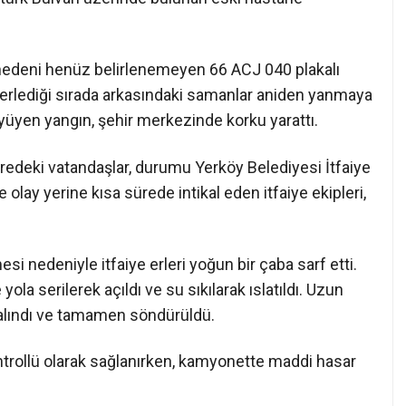
ş nedeni henüz belirlenemeyen 66 ACJ 040 plakalı
erlediği sırada arkasındaki samanlar aniden yanmaya
üyüyen yangın, şehir merkezinde korku yarattı.
edeki vatandaşlar, durumu Yerköy Belediyesi İtfaiye
 olay yerine kısa sürede intikal eden itfaiye ekipleri,
 nedeniyle itfaiye erleri yoğun bir çaba sarf etti.
ola serilerek açıldı ve su sıkılarak ıslatıldı. Uzun
 alındı ve tamamen söndürüldü.
ntrollü olarak sağlanırken, kamyonette maddi hasar