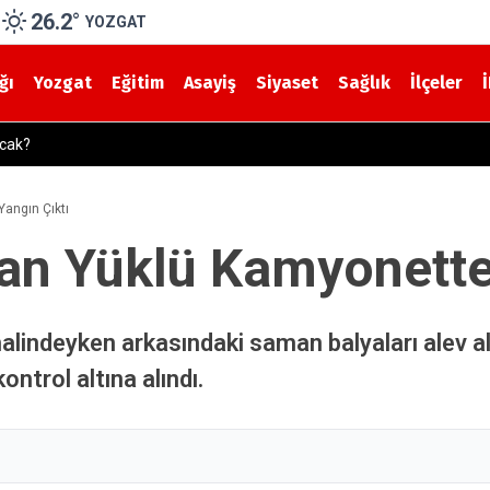
26.2
°
YOZGAT
ğı
Yozgat
Eğitim
Asayiş
Siyaset
Sağlık
İlçeler
Yozgat’ta Mobil Sosyal Hizmetlerle Mevsimlik İşçi Ailelerine Destek
angın Çıktı
an Yüklü Kamyonette 
halindeyken arkasındaki saman balyaları alev al
ntrol altına alındı.