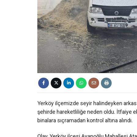
Yerköy ilçemizde seyir halindeyken arkası
şehirde hareketliliğe neden oldu. İtfaiye 
binalara sıçramadan kontrol altına alındı.
Olay, Yerköy ilçesi Ayanoğlu Mahallesi At