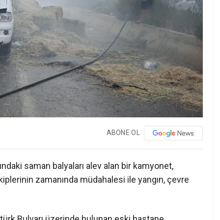
ABONE OL
ndaki saman balyaları alev alan bir kamyonet,
ekiplerinin zamanında müdahalesi ile yangın, çevre
atürk Bulvarı üzerinde bulunan eski hastane