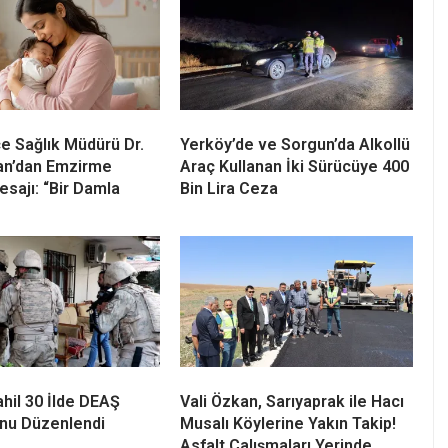
çe Sağlık Müdürü Dr.
Yerköy’de ve Sorgun’da Alkollü
an’dan Emzirme
Araç Kullanan İki Sürücüye 400
esajı: “Bir Damla
Bin Lira Ceza
hil 30 İlde DEAŞ
Vali Özkan, Sarıyaprak ile Hacı
nu Düzenlendi
Musalı Köylerine Yakın Takip!
Asfalt Çalışmaları Yerinde