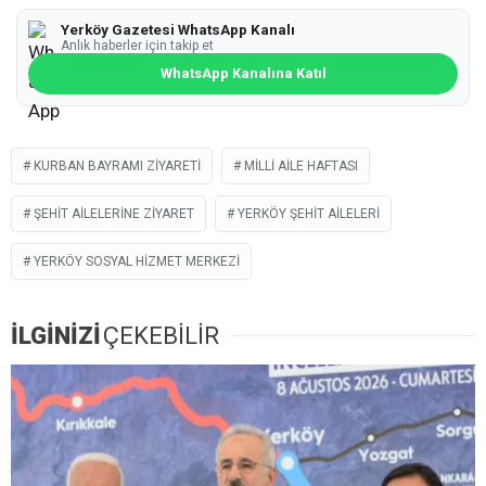
Yerköy Gazetesi WhatsApp Kanalı
Anlık haberler için takip et
WhatsApp Kanalına Katıl
KURBAN BAYRAMI ZIYARETI
MILLI AILE HAFTASI
ŞEHIT AILELERINE ZIYARET
YERKÖY ŞEHIT AILELERI
YERKÖY SOSYAL HIZMET MERKEZI
İLGİNİZİ
ÇEKEBİLİR