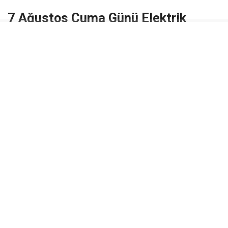
7 Ağustos Cuma Günü Elektrik
Kesintisi
İlk planlı kesinti
07 Ağustos 2026 Cuma
günü
uygulanacak.
Kesinti Saatleri:
09:00 – 15:00
Kesinti Nedeni:
Bakım Çalışması
Etkilenecek Bölge:
Vefi Pandır Mahallesi
Yaklaşık 6 saat sürmesi planlanan çalışma boyunca
bölgede elektrik hizmeti geçici olarak durdurulacak.