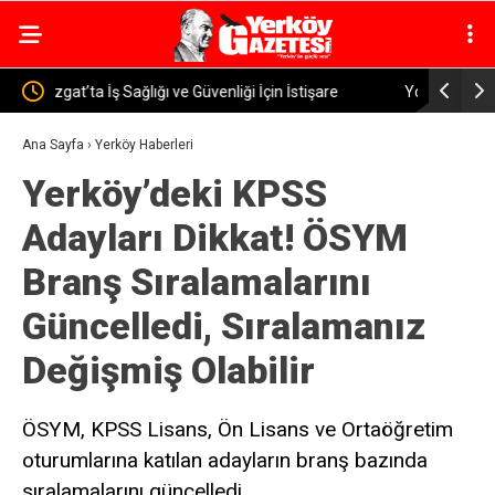
Yozgat’ta Uyuşturucu Operasyonu: 46 Sentetik Hap
Yozgat D
Ele Geçirildi
Ana Sayfa
›
Yerköy Haberleri
Yerköy’deki KPSS
Adayları Dikkat! ÖSYM
Branş Sıralamalarını
Güncelledi, Sıralamanız
Değişmiş Olabilir
ÖSYM, KPSS Lisans, Ön Lisans ve Ortaöğretim
oturumlarına katılan adayların branş bazında
sıralamalarını güncelledi.