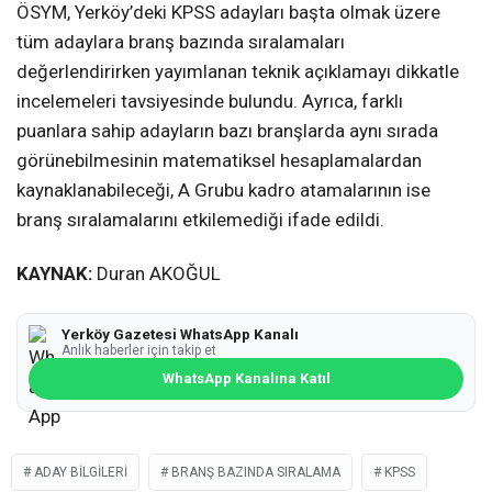
ÖSYM, Yerköy’deki KPSS adayları başta olmak üzere
tüm adaylara branş bazında sıralamaları
değerlendirirken yayımlanan teknik açıklamayı dikkatle
incelemeleri tavsiyesinde bulundu. Ayrıca, farklı
puanlara sahip adayların bazı branşlarda aynı sırada
görünebilmesinin matematiksel hesaplamalardan
kaynaklanabileceği, A Grubu kadro atamalarının ise
branş sıralamalarını etkilemediği ifade edildi.
KAYNAK:
Duran AKOĞUL
Yerköy Gazetesi WhatsApp Kanalı
Anlık haberler için takip et
WhatsApp Kanalına Katıl
ADAY BILGILERI
BRANŞ BAZINDA SIRALAMA
KPSS