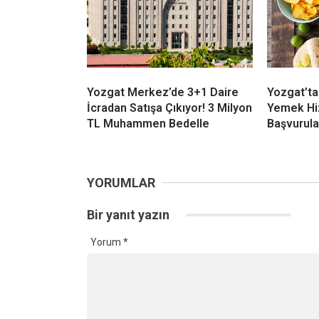
Yozgat Merkez’de 3+1 Daire
Yozgat’ta
İcradan Satışa Çıkıyor! 3 Milyon
Yemek Hiz
TL Muhammen Bedelle
Başvurular
YORUMLAR
Bir yanıt yazın
Yorum
*