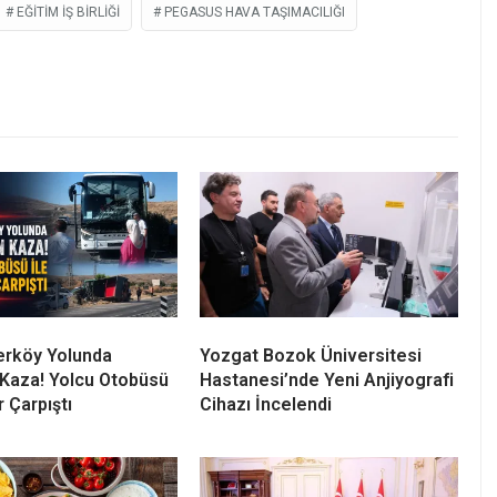
EĞITIM IŞ BIRLIĞI
PEGASUS HAVA TAŞIMACILIĞI
erköy Yolunda
Yozgat Bozok Üniversitesi
Kaza! Yolcu Otobüsü
Hastanesi’nde Yeni Anjiyografi
r Çarpıştı
Cihazı İncelendi