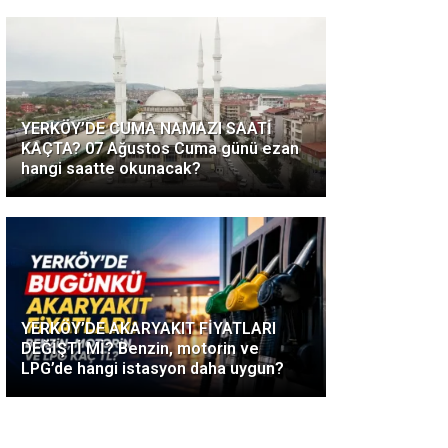
YERKÖY’DE CUMA NAMAZI SAATİ
KAÇTA? 07 Ağustos Cuma günü ezan
hangi saatte okunacak?
YERKÖY’DE AKARYAKIT FİYATLARI
DEĞİŞTİ Mİ? Benzin, motorin ve
LPG’de hangi istasyon daha uygun?