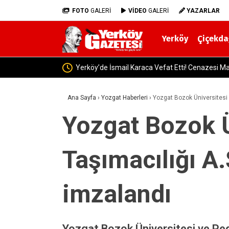
FOTO
GALERİ
VİDEO
GALERİ
YAZARLAR
Yerköy
Çiçekda
Alimpınar Köyünden, Kadir Altıns
Ana Sayfa
›
Yozgat Haberleri
›
Yozgat Bozok Üniversitesi i
Yozgat Bozok Ü
Taşımacılığı A.
imzalandı
Yozgat Bozok Üniversitesi ve Pega