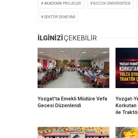
AKADEMIK PROJELER
BOZOK ÜNIVERSITESI
SEKTÖR DENEYIMI
İLGİNİZİ
ÇEKEBİLİR
Yozgat’ta Emekli Müdüre Vefa
Yozgat-Y
Gecesi Düzenlendi
Korkutan 
ile Traktö