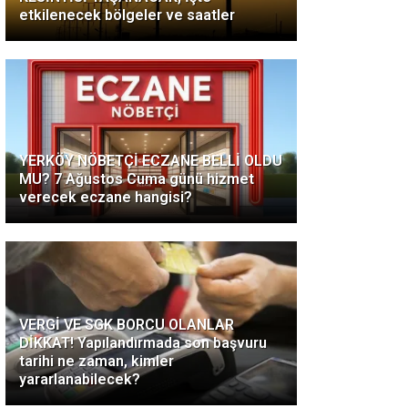
etkilenecek bölgeler ve saatler
YERKÖY NÖBETÇİ ECZANE BELLİ OLDU
MU? 7 Ağustos Cuma günü hizmet
verecek eczane hangisi?
VERGİ VE SGK BORCU OLANLAR
DİKKAT! Yapılandırmada son başvuru
tarihi ne zaman, kimler
yararlanabilecek?