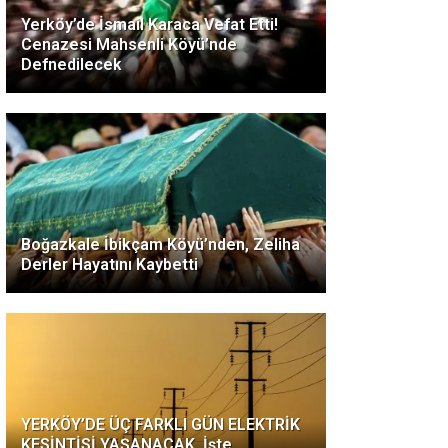
Yerköy’de İsmail Karaca Vefat Etti!
Cenazesi Mahsenli Köyü’nde
Defnedilecek
Boğazkale İbikçam Köyü’nden, Zeliha
Derler Hayatını Kaybetti
YERKÖY’DE ÜÇ FARKLI GÜN ELEKTRİK
KESİNTİSİ YAŞANACAK, İşte