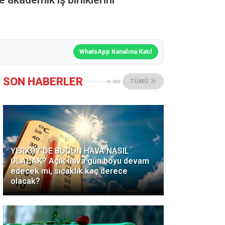
WhatsApp Kanalına Katıl
SON HABERLER
TÜMÜ
YERKÖY’DE BUGÜN HAVA NASIL
OLACAK? Açık hava gün boyu devam
edecek mi, sıcaklık kaç derece
olacak?