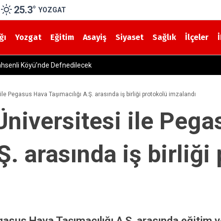
25.3
°
YOZGAT
ğı
Yozgat
Eğitim
Asayiş
Siyaset
Sağlık
İlçeler
oy Hayatını Kaybetti
le Pegasus Hava Taşımacılığı A.Ş. arasında iş birliği protokolü imzalandı
niversitesi ile Peg
Ş. arasında iş birliği
sus Hava Taşımacılığı A.Ş. arasında eğitim ve 