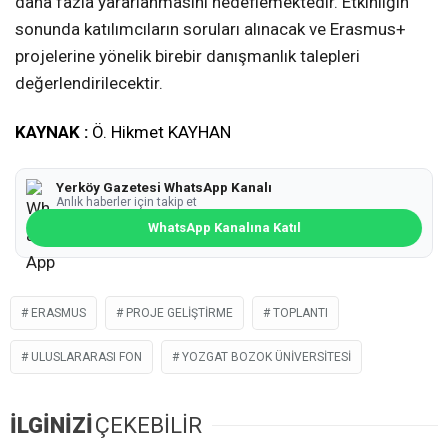
daha fazla yararlanmasını hedeflemektedir. Etkinliğin
sonunda katılımcıların soruları alınacak ve Erasmus+
projelerine yönelik birebir danışmanlık talepleri
değerlendirilecektir.
KAYNAK :
Ö. Hikmet KAYHAN
Yerköy Gazetesi WhatsApp Kanalı
Anlık haberler için takip et
WhatsApp Kanalına Katıl
ERASMUS
PROJE GELIŞTIRME
TOPLANTI
ULUSLARARASI FON
YOZGAT BOZOK ÜNIVERSITESI
İLGİNİZİ
ÇEKEBİLİR