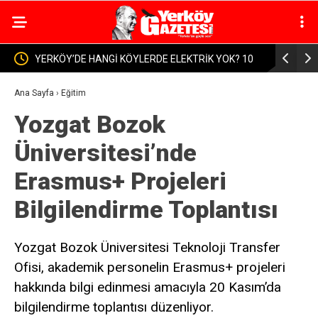
EKTRİK YOK? 10
Yerköy Küçüknefes Köyünden Kezban Koşar Vefat
ldu
Etti
Ana Sayfa
›
Eğitim
Yozgat Bozok
Üniversitesi’nde
Erasmus+ Projeleri
Bilgilendirme Toplantısı
Yozgat Bozok Üniversitesi Teknoloji Transfer
Ofisi, akademik personelin Erasmus+ projeleri
hakkında bilgi edinmesi amacıyla 20 Kasım’da
bilgilendirme toplantısı düzenliyor.