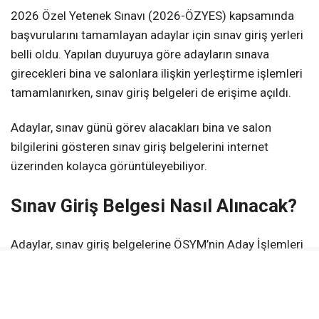
2026 Özel Yetenek Sınavı (2026-ÖZYES) kapsamında
başvurularını tamamlayan adaylar için sınav giriş yerleri
belli oldu. Yapılan duyuruya göre adayların sınava
girecekleri bina ve salonlara ilişkin yerleştirme işlemleri
tamamlanırken, sınav giriş belgeleri de erişime açıldı.
Adaylar, sınav günü görev alacakları bina ve salon
bilgilerini gösteren sınav giriş belgelerini internet
üzerinden kolayca görüntüleyebiliyor.
Sınav Giriş Belgesi Nasıl Alınacak?
Adaylar, sınav giriş belgelerine ÖSYM’nin Aday İşlemleri
Sistemi üzerinden T.C. kimlik numaraları ve aday
şifreleri ile giriş yaparak ulaşabilecek.
Belgede adayın sınava gireceği bina, salon, oturum saati