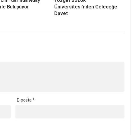
cih Fuarında Aday
Yozgat Bozok
rle Buluşuyor
Üniversitesi’nden Geleceğe
Davet
E-posta
*