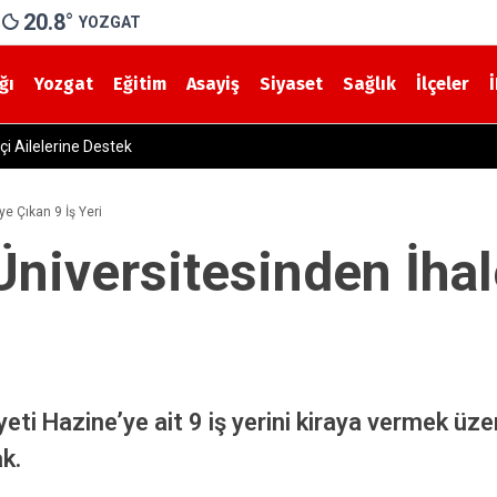
20.8
°
YOZGAT
ğı
Yozgat
Eğitim
Asayiş
Siyaset
Sağlık
İlçeler
 Tan’dan Emzirme Haftası Mesajı: “Bir Damla Anne Sütü, Bir Ömür Sağlık
e Çıkan 9 İş Yeri
niversitesinden İhal
i Hazine’ye ait 9 iş yerini kiraya vermek üzere 
ak.