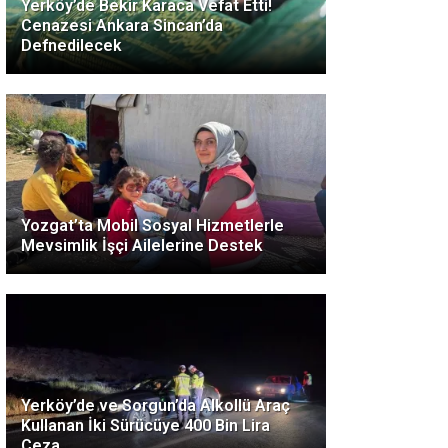
Yerköy’de Bekir Karaca Vefat Etti!
Cenazesi Ankara Sincan’da
Defnedilecek
Yozgat’ta Mobil Sosyal Hizmetlerle
Mevsimlik İşçi Ailelerine Destek
Yerköy’de ve Sorgun’da Alkollü Araç
Kullanan İki Sürücüye 400 Bin Lira
Ceza