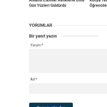
Anlamlı Etkinlik! Renklerle Dolu
Konya Ter
Gün Yüzleri Güldürdü
Öğrencile
YORUMLAR
Bir yanıt yazın
Yorum
*
Ad
*