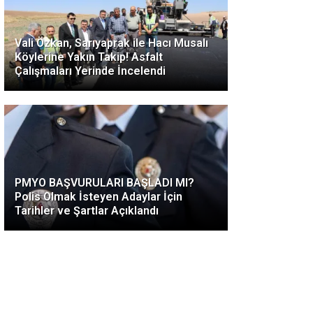
Vali Özkan, Sarıyaprak ile Hacı Musalı
Köylerine Yakın Takip! Asfalt
Çalışmaları Yerinde İncelendi
PMYO BAŞVURULARI BAŞLADI MI?
Polis Olmak İsteyen Adaylar İçin
Tarihler ve Şartlar Açıklandı