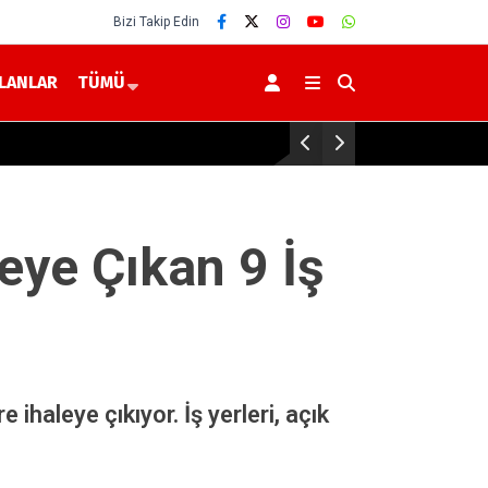
Bizi Takip Edin
İLANLAR
TÜMÜ
”
Yerköy’de ve Sorgun’da Alkollü Ar
eye Çıkan 9 İş
ihaleye çıkıyor. İş yerleri, açık