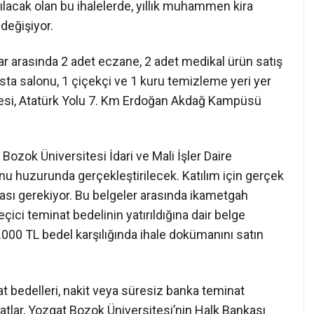
acak olan bu ihalelerde, yıllık muhammen kira
 değişiyor.
lar arasında 2 adet eczane, 2 adet medikal ürün satış
asta salonu, 1 çiçekçi ve 1 kuru temizleme yeri yer
lesi, Atatürk Yolu 7. Km Erdoğan Akdağ Kampüsü
 Bozok Üniversitesi İdari ve Mali İşler Daire
nu huzurunda gerçekleştirilecek. Katılım için gerçek
ması gerekiyor. Bu belgeler arasında ikametgah
 geçici teminat bedelinin yatırıldığına dair belge
.000 TL bedel karşılığında ihale dokümanını satın
t bedelleri, nakit veya süresiz banka teminat
atlar, Yozgat Bozok Üniversitesi’nin Halk Bankası