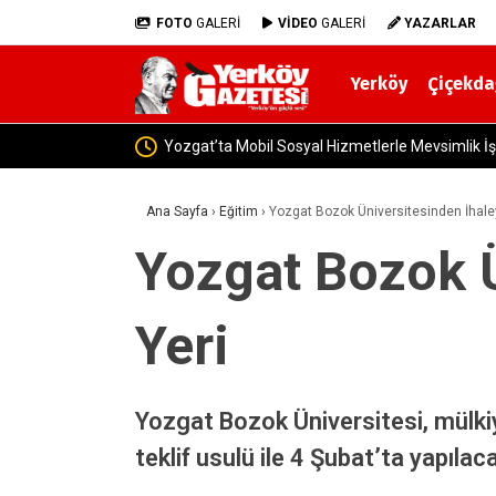
FOTO
GALERİ
VİDEO
GALERİ
YAZARLAR
Yerköy
Çiçekda
Yerköy İlçe Sağlık Müdürü Dr. Candaş
Ana Sayfa
›
Eğitim
›
Yozgat Bozok Üniversitesinden İhaley
Yozgat Bozok Ü
Yeri
Yozgat Bozok Üniversitesi, mülkiyet
teklif usulü ile 4 Şubat’ta yapılac