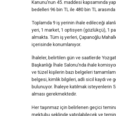
Kanunu’nun 45. maddesi kapsamında yapıl
bedelleri 96 bin TL ile 480 bin TL arasında
Toplamda 9 iş yerinin ihale edileceği alan
yeri, 1 market, 1 optisyen (gözlükçü), 1 p
almakta. Tüm iş yerleri, Çapanoğlu Mahal
içerisinde konumlanıyor.
İhaleler, belirtilen gün ve saatlerde Yozgat
Başkanlığı İhale Salonu’nda ihale komisyo
ve tüzel kişilerin bazı belgeleri tamamla
belgesi, kimlik bilgileri, adli sicil kaydı ve
bulunuyor. İhaleye katılmak isteyenlerin 5
alması gerekmektedir.
Her taşınmaz için belirlenen geçici temina
mektubu şeklinde yatırılabilecek ve temin