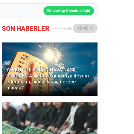
WhatsApp Kanalına Katıl
SON HABERLER
TÜMÜ
YERKÖY’DE BUGÜN HAVA NASIL
OLACAK? Açık hava gün boyu devam
edecek mi, sıcaklık kaç derece
olacak?