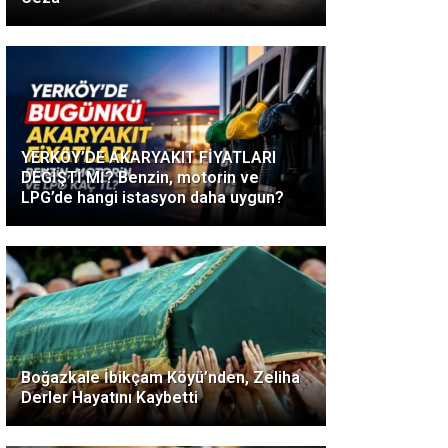
YERKÖY’DE AKARYAKIT FİYATLARI
DEĞİŞTİ Mİ? Benzin, motorin ve
LPG’de hangi istasyon daha uygun?
Boğazkale İbikçam Köyü’nden, Zeliha
Derler Hayatını Kaybetti