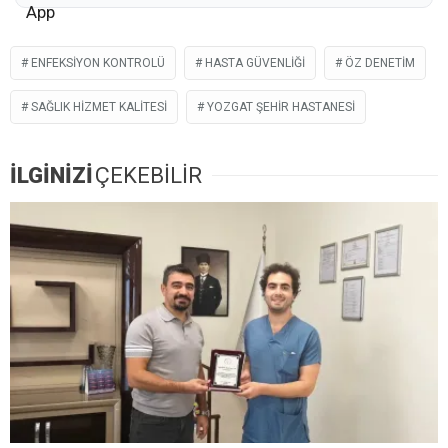
ENFEKSIYON KONTROLÜ
HASTA GÜVENLIĞI
ÖZ DENETIM
SAĞLIK HIZMET KALITESI
YOZGAT ŞEHIR HASTANESI
İLGİNİZİ
ÇEKEBİLİR