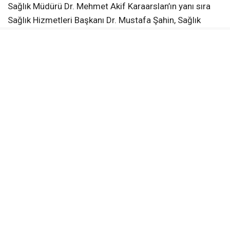
Sağlık Müdürü Dr. Mehmet Akif Karaarslan’ın yanı sıra
Sağlık Hizmetleri Başkanı Dr. Mustafa Şahin, Sağlık
Hizmetleri Başkan Yardımcısı Dr. Murat Başkal, Yozgat
112 İl Ambulans Servisi Başhekimi Uzm. Dr. Yasin
Ceylan, Uzman Abdurrahman Karaman, UMKE İl
Sorumlusu Furkan Ekici ve UMKE personeli katıldı.
Samimi bir atmosferde gerçekleşen buluşmada, UMKE
ekiplerinin afet ve acil durumlarda üstlendiği kritik
görevler ile yürütülen çalışmalar değerlendirildi.
“UMKE Vatandaşlarımızın Her
Zaman Yanında”
Ziyaretten duyduğu memnuniyeti dile getiren İl Sağlık
Müdürü Dr. Mehmet Akif Karaarslan, UMKE personelinin