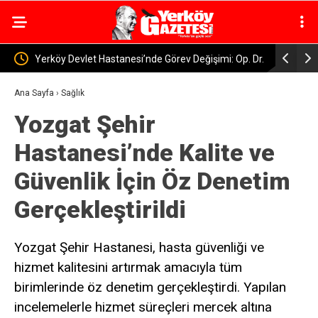
imi: Op. Dr.
YERKÖY VE 3 İLÇEDE JANDARMA OPERASYONU
Çiçe
YAPILDI, Aranan Şahıslar Tek Tek Yakalandı
Başı
Ana Sayfa
›
Sağlık
Yozgat Şehir
Hastanesi’nde Kalite ve
Güvenlik İçin Öz Denetim
Gerçekleştirildi
Yozgat Şehir Hastanesi, hasta güvenliği ve
hizmet kalitesini artırmak amacıyla tüm
birimlerinde öz denetim gerçekleştirdi. Yapılan
incelemelerle hizmet süreçleri mercek altına