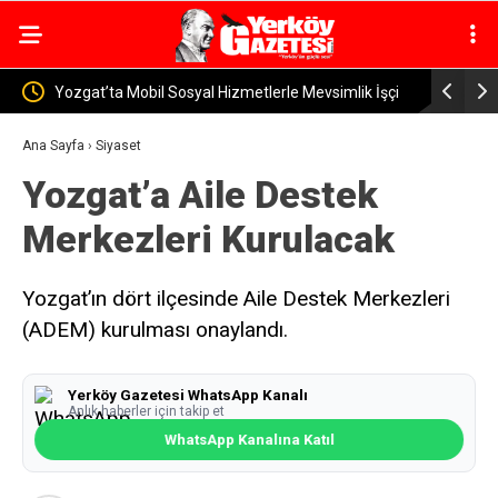
le Mevsimlik İşçi
Yerköy İlçe Sağlık Müdürü Dr. Candaş Tan’dan
Emzirme Haftası Mesajı: “Bir Damla Anne Sütü, Bir
Ana Sayfa
›
Siyaset
Yozgat’a Aile Destek
Ömür Sağlık”
Merkezleri Kurulacak
Yozgat’ın dört ilçesinde Aile Destek Merkezleri
(ADEM) kurulması onaylandı.
Yerköy Gazetesi WhatsApp Kanalı
Anlık haberler için takip et
WhatsApp Kanalına Katıl