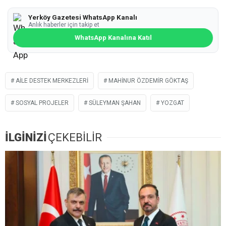
Yerköy Gazetesi WhatsApp Kanalı
Anlık haberler için takip et
WhatsApp Kanalına Katıl
AILE DESTEK MERKEZLERI
MAHINUR ÖZDEMIR GÖKTAŞ
SOSYAL PROJELER
SÜLEYMAN ŞAHAN
YOZGAT
İLGİNİZİ
ÇEKEBİLİR