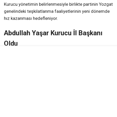
Kurucu yönetimin belirlenmesiyle birlikte partinin Yozgat
genelindeki teşkilatlanma faaliyetlerinin yeni dönemde
hız kazanması hedefleniyor.
Abdullah Yaşar Kurucu İl Başkanı
Oldu
Yeni Parti’nin Yozgat Kurucu İl Başkanlığı görevine
Abdullah Yaşar getirildi. Teşkilatlanma sürecinin
tamamlanmasının ardından açıklamalarda bulunan
Yaşar, yönetim kurulu üyeleriyle birlikte Yozgat’ta
partinin teşkilat yapısını güçlendirmek için çalışmalar
yürüteceklerini ifade etti.
Önümüzdeki süreçte il ve ilçe düzeyinde
teşkilatlanmanın genişletilmesi, üye kayıtlarının