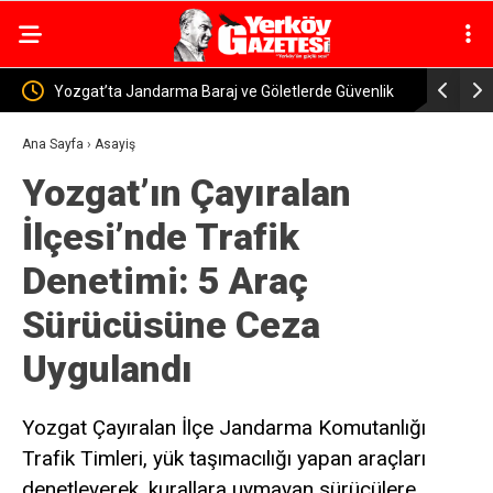
rde Güvenlik
Yerköy-Kayseri YHT’de Kritik Eşik Aşıldı! Bakan
Ye
Uraloğlu: İşin Yarısını Tamamladık
Mu
Ana Sayfa
›
Asayiş
Yozgat’ın Çayıralan
İlçesi’nde Trafik
Denetimi: 5 Araç
Sürücüsüne Ceza
Uygulandı
Yozgat Çayıralan İlçe Jandarma Komutanlığı
Trafik Timleri, yük taşımacılığı yapan araçları
denetleyerek, kurallara uymayan sürücülere