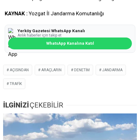
KAYNAK :
Yozgat İl Jandarma Komutanlığı
Yerköy Gazetesi WhatsApp Kanalı
Anlık haberler için takip et
WhatsApp Kanalına Katıl
AÇISINDAN
ARAÇLARIN
DENETIM
JANDARMA
TRAFIK
İLGİNİZİ
ÇEKEBİLİR