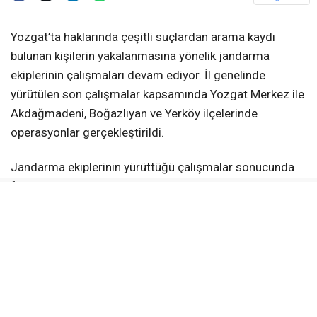
Yozgat’ta haklarında çeşitli suçlardan arama kaydı
bulunan kişilerin yakalanmasına yönelik jandarma
ekiplerinin çalışmaları devam ediyor. İl genelinde
yürütülen son çalışmalar kapsamında Yozgat Merkez ile
Akdağmadeni, Boğazlıyan ve Yerköy ilçelerinde
operasyonlar gerçekleştirildi.
Jandarma ekiplerinin yürüttüğü çalışmalar sonucunda
farklı suçlardan aranan toplam 5 kişi yakalandı.
Yakalanan şahıslar hakkında gerekli adli ve idari işlemler
gerçekleştirildi.
AKDAĞMADENİ’NDE TEHDİT SUÇUNDAN
ARANAN ŞAHIS YAKALANDI
Akdağmadeni ilçesinde gerçekleştirilen çalışmada,