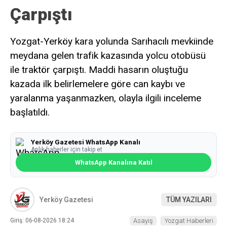
Çarpıştı
Yozgat-Yerköy kara yolunda Sarıhacılı mevkiinde
meydana gelen trafik kazasında yolcu otobüsü
ile traktör çarpıştı. Maddi hasarın oluştuğu
kazada ilk belirlemelere göre can kaybı ve
yaralanma yaşanmazken, olayla ilgili inceleme
başlatıldı.
Yerköy Gazetesi WhatsApp Kanalı
Anlık haberler için takip et
WhatsApp Kanalına Katıl
Yerköy Gazetesi
TÜM YAZILARI
Giriş: 06-08-2026 18:24
Asayiş
Yozgat Haberleri