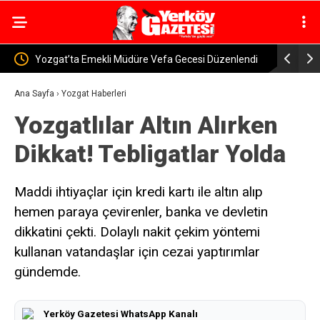
Gecesi Düzenlendi
Yozgat-Yerköy Yolunda Korkutan Kaza! Yolcu
Otobüsü ile Traktör Çarpıştı
Ana Sayfa
›
Yozgat Haberleri
Yozgatlılar Altın Alırken
Dikkat! Tebligatlar Yolda
Maddi ihtiyaçlar için kredi kartı ile altın alıp
hemen paraya çevirenler, banka ve devletin
dikkatini çekti. Dolaylı nakit çekim yöntemi
kullanan vatandaşlar için cezai yaptırımlar
gündemde.
Yerköy Gazetesi WhatsApp Kanalı