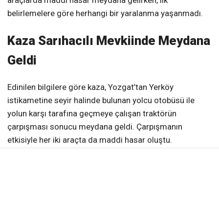
araçlarda maddi hasar meydana gelirken, ilk
belirlemelere göre herhangi bir yaralanma yaşanmadı.
Kaza Sarıhacılı Mevkiinde Meydana
Geldi
Edinilen bilgilere göre kaza, Yozgat’tan Yerköy
istikametine seyir halinde bulunan yolcu otobüsü ile
yolun karşı tarafına geçmeye çalışan traktörün
çarpışması sonucu meydana geldi. Çarpışmanın
etkisiyle her iki araçta da maddi hasar oluştu.
Can Kaybı ve Yaralanma Yaşanmadı
Kazanın ardından olay yerine gerekli ekipler sevk edildi.
İlk belirlemelere göre kazada herhangi bir can kaybı ya