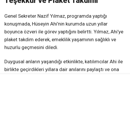
Teşekkür ve Plaket Takdimi
Genel Sekreter Nazif Yılmaz, programda yaptığı
konuşmada, Hüseyin Ahi’nin kurumda uzun yıllar
boyunca özveri ile görev yaptığını belirtti. Yılmaz, Ahi’ye
plaket takdim ederek, emeklilik yaşamının sağlıklı ve
huzurlu geçmesini diledi.
Duygusal anların yaşandığı etkinlikte, katılımcılar Ahi ile
birlikte geçirdikleri yıllara dair anılarını paylaştı ve ona
yeni yaşamında başarılar diledi. Yozgat İl Özel İdaresi,
Ahi’ye yaptığı hizmetlerden dolayı teşekkür ederek,
emeklilik hayatında mutluluk ve huzur temennisinde
bulundu.
KAYNAK:
Haber Merkezi