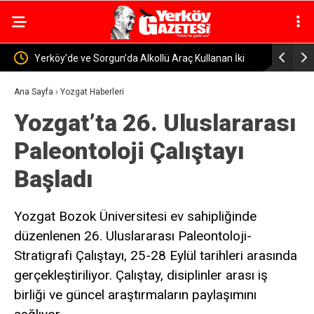
ullanan İki
Yozgat’ta İş Sağlığı ve Güvenliği İçin İstişare
Y
Toplantısı Yapıldı
El
Ana Sayfa
›
Yozgat Haberleri
Yozgat’ta 26. Uluslararası
Paleontoloji Çalıştayı
Başladı
Yozgat Bozok Üniversitesi ev sahipliğinde
düzenlenen 26. Uluslararası Paleontoloji-
Stratigrafi Çalıştayı, 25-28 Eylül tarihleri arasında
gerçekleştiriliyor. Çalıştay, disiplinler arası iş
birliği ve güncel araştırmaların paylaşımını