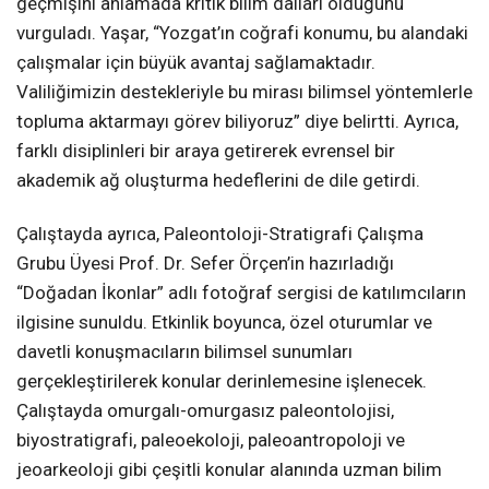
geçmişini anlamada kritik bilim dalları olduğunu
vurguladı. Yaşar, “Yozgat’ın coğrafi konumu, bu alandaki
çalışmalar için büyük avantaj sağlamaktadır.
Valiliğimizin destekleriyle bu mirası bilimsel yöntemlerle
topluma aktarmayı görev biliyoruz” diye belirtti. Ayrıca,
farklı disiplinleri bir araya getirerek evrensel bir
akademik ağ oluşturma hedeflerini de dile getirdi.
Çalıştayda ayrıca, Paleontoloji-Stratigrafi Çalışma
Grubu Üyesi Prof. Dr. Sefer Örçen’in hazırladığı
“Doğadan İkonlar” adlı fotoğraf sergisi de katılımcıların
ilgisine sunuldu. Etkinlik boyunca, özel oturumlar ve
davetli konuşmacıların bilimsel sunumları
gerçekleştirilerek konular derinlemesine işlenecek.
Çalıştayda omurgalı-omurgasız paleontolojisi,
biyostratigrafi, paleoekoloji, paleoantropoloji ve
jeoarkeoloji gibi çeşitli konular alanında uzman bilim