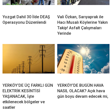
Yozgat Dahil 30 İlde DEAŞ
Vali Özkan, Sarıyaprak ile
Operasyonu Düzenlendi
Hacı Musalı Köylerine Yakın
Takip! Asfalt Çalışmaları
Yerinde
YERKÖY’DE ÜÇ FARKLI GÜN
YERKÖY’DE BUGÜN HAVA
ELEKTRİK KESİNTİSİ
NASIL OLACAK? Açık hava
YAŞANACAK, İşte
gün boyu devam edecek mi,
etkilenecek bölgeler ve
saatler