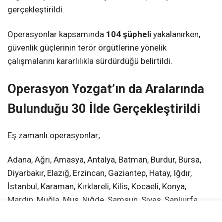
gerçekleştirildi.
Operasyonlar kapsamında
104 şüpheli
yakalanırken,
güvenlik güçlerinin terör örgütlerine yönelik
çalışmalarını kararlılıkla sürdürdüğü belirtildi.
Operasyon Yozgat’ın da Aralarında
Bulunduğu 30 İlde Gerçekleştirildi
Eş zamanlı operasyonlar;
Adana, Ağrı, Amasya, Antalya, Batman, Burdur, Bursa,
Diyarbakır, Elazığ, Erzincan, Gaziantep, Hatay, Iğdır,
İstanbul, Karaman, Kırklareli, Kilis, Kocaeli, Konya,
Mardin, Muğla, Muş, Niğde, Samsun, Sivas, Şanlıurfa,
Tekirdağ, Van, Yalova ve
Yozgat
olmak üzere toplam
30