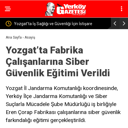
çin İstişare
Yozgat’ta Uyuşturucu Operasyonu: 46 Sentetik Ha
Ele Geçirildi
Ana Sayfa
›
Asayiş
Yozgat’ta Fabrika
Çalışanlarına Siber
Güvenlik Eğitimi Verildi
Yozgat İl Jandarma Komutanlığı koordinesinde,
Yerköy İlçe Jandarma Komutanlığı ve Siber
Suçlarla Mücadele Şube Müdürlüğü iş birliğiyle
Eren Çorap Fabrikası çalışanlarına siber güvenlik
farkındalığı eğitimi gerçekleştirildi.