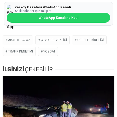
Yerköy Gazetesi WhatsApp Kanalı
Anlık haberler için takip et
WhatsApp Kanalına Katıl
ABARTI EGZOZ
ÇEVRE GÜVENLIĞI
GÜRÜLTÜ KIRLILIĞI
TRAFIK DENETIMI
YOZGAT
İLGİNİZİ
ÇEKEBİLİR