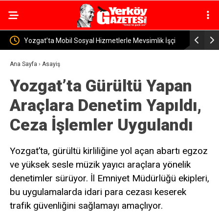
imlik İşçi
Yerköy İlçe Sağlık Müdürü Dr. Candaş Tan’dan
Yerk
Emzirme Haftası Mesajı: “Bir Damla Anne Sütü, Bir
Sürü
Ana Sayfa
›
Asayiş
Yozgat’ta Gürültü Yapan
Ömür Sağlık”
Araçlara Denetim Yapıldı,
Ceza İşlemler Uygulandı
Yozgat’ta, gürültü kirliliğine yol açan abartı egzoz
ve yüksek sesle müzik yayıcı araçlara yönelik
denetimler sürüyor. İl Emniyet Müdürlüğü ekipleri,
bu uygulamalarda idari para cezası keserek
trafik güvenliğini sağlamayı amaçlıyor.