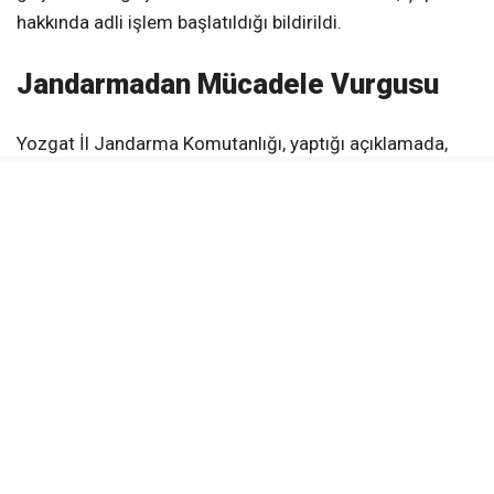
hakkında adli işlem başlatıldığı bildirildi.
Jandarmadan Mücadele Vurgusu
Yozgat İl Jandarma Komutanlığı, yaptığı açıklamada,
gençleri ve toplumu yasaklı maddelerin tehditlerinden
korumak amacıyla
uyuşturucu madde imal ve ticaretiyle
mücadelenin kararlılıkla sürdürüleceğini belirtti. Ayrıca,
vatandaşlardan şüpheli durumları
112 Acil Çağrı
Merkezi
‘ne bildirmeleri istendi.
KAYNAK:
Yozgat İl Jandarma Komutanlığı
Yerköy Gazetesi WhatsApp Kanalı
Anlık haberler için takip et