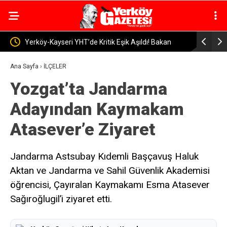
Aşıldı! Bakan
Yerköy Devlet Hastanesi’nde Görev Değişimi: Op. Dr.
Murat Barış Can’a Veda
Ana Sayfa
›
İLÇELER
Yozgat’ta Jandarma
Adayından Kaymakam
Atasever’e Ziyaret
Jandarma Astsubay Kıdemli Başçavuş Haluk
Aktan ve Jandarma ve Sahil Güvenlik Akademisi
öğrencisi, Çayıralan Kaymakamı Esma Atasever
Sağıroğlugil’i ziyaret etti.