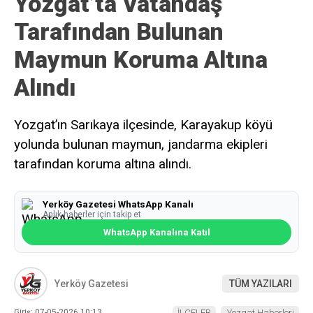
Yozgat’ta Vatandaş
Tarafından Bulunan
Maymun Koruma Altına
Alındı
Yozgat’ın Sarıkaya ilçesinde, Karayakup köyü
yolunda bulunan maymun, jandarma ekipleri
tarafından koruma altına alındı.
Yerköy Gazetesi WhatsApp Kanalı
Anlık haberler için takip et
WhatsApp Kanalına Katıl
Yerköy Gazetesi
TÜM YAZILARI
Giriş: 07-05-2026 10:13
İLÇELER
Yozgat Haberleri