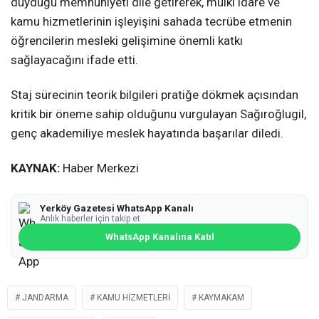
duyduğu memnuniyeti dile getirerek, mülki idare ve
kamu hizmetlerinin işleyişini sahada tecrübe etmenin
öğrencilerin mesleki gelişimine önemli katkı
sağlayacağını ifade etti.
Staj sürecinin teorik bilgileri pratiğe dökmek açısından
kritik bir öneme sahip olduğunu vurgulayan Sağıroğlugil,
genç akademiliye meslek hayatında başarılar diledi.
KAYNAK:
Haber Merkezi
Yerköy Gazetesi WhatsApp Kanalı
Anlık haberler için takip et
WhatsApp Kanalına Katıl
JANDARMA
KAMU HIZMETLERI
KAYMAKAM