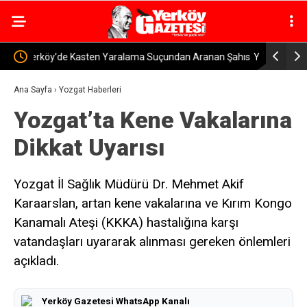
nan Şahıs
Yozgat’ta Depremzedelere Yeni Evler Teslim
Sorgun’d
Ediliyor
Ana Sayfa
›
Yozgat Haberleri
Yozgat’ta Kene Vakalarına
Dikkat Uyarısı
Yozgat İl Sağlık Müdürü Dr. Mehmet Akif
Karaarslan, artan kene vakalarına ve Kırım Kongo
Kanamalı Ateşi (KKKA) hastalığına karşı
vatandaşları uyararak alınması gereken önlemleri
açıkladı.
Yerköy Gazetesi WhatsApp Kanalı