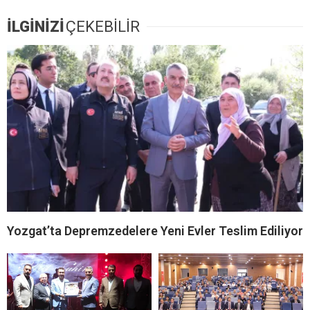
İLGİNİZİ
ÇEKEBİLİR
Yozgat’ta Depremzedelere Yeni Evler Teslim Ediliyor