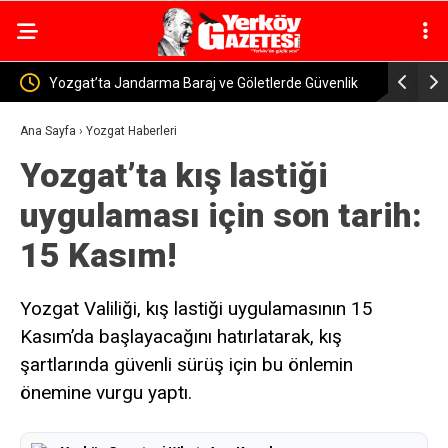
ve Göletlerde Güvenlik
Yerköy-Kayseri YHT’de Kritik Eşik Aşıldı! Bak
Uraloğlu: İşin Yarısını Tamamladık
Ana Sayfa
›
Yozgat Haberleri
Yozgat’ta kış lastiği
uygulaması için son tarih:
15 Kasım!
Yozgat Valiliği, kış lastiği uygulamasının 15
Kasım’da başlayacağını hatırlatarak, kış
şartlarında güvenli sürüş için bu önlemin
önemine vurgu yaptı.