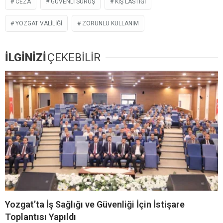
CEZA
GÜVENLI SÜRÜŞ
KIŞ LASTIĞI
YOZGAT VALILIĞI
ZORUNLU KULLANIM
İLGİNİZİ
ÇEKEBİLİR
Yozgat’ta İş Sağlığı ve Güvenliği İçin İstişare
Toplantısı Yapıldı