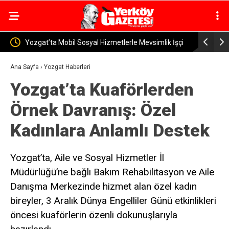
rle Mevsimlik İşçi
Yerköy İlçe Sağlık Müdürü Dr. Candaş Tan’dan
Emzirme Haftası Mesajı: “Bir Damla Anne Sütü, Bi
Ana Sayfa
›
Yozgat Haberleri
Yozgat’ta Kuaförlerden
Ömür Sağlık”
Örnek Davranış: Özel
Kadınlara Anlamlı Destek
Yozgat’ta, Aile ve Sosyal Hizmetler İl
Müdürlüğü’ne bağlı Bakım Rehabilitasyon ve Aile
Danışma Merkezinde hizmet alan özel kadın
bireyler, 3 Aralık Dünya Engelliler Günü etkinlikleri
öncesi kuaförlerin özenli dokunuşlarıyla