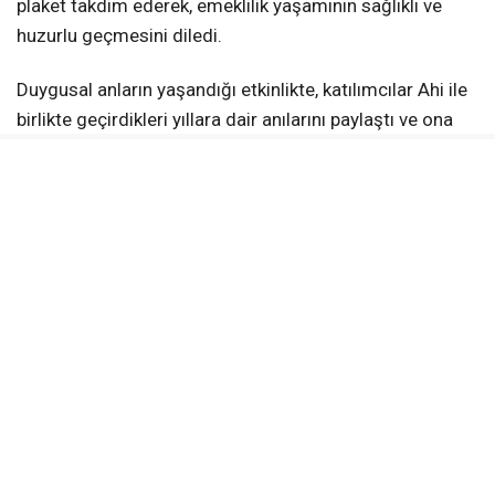
plaket takdim ederek, emeklilik yaşamının sağlıklı ve
huzurlu geçmesini diledi.
Duygusal anların yaşandığı etkinlikte, katılımcılar Ahi ile
birlikte geçirdikleri yıllara dair anılarını paylaştı ve ona
yeni yaşamında başarılar diledi. Yozgat İl Özel İdaresi,
Ahi’ye yaptığı hizmetlerden dolayı teşekkür ederek,
emeklilik hayatında mutluluk ve huzur temennisinde
bulundu.
KAYNAK:
Haber Merkezi
Yerköy Gazetesi WhatsApp Kanalı
Anlık haberler için takip et
WhatsApp Kanalına Katıl
EMEKLILIK
HÜSEYIN AHI
İL ÖZEL İDARESI