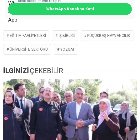
Anlık haberler için takip et
WhatsApp Kanalına Katıl
EĞITIM FAALIYETLERI
İŞ BIRLIĞI
KÜÇÜKBAŞ HAYVANCILIK
ÜNIVERSITE SEKTÖRÜ
YOZGAT
İLGİNİZİ
ÇEKEBİLİR