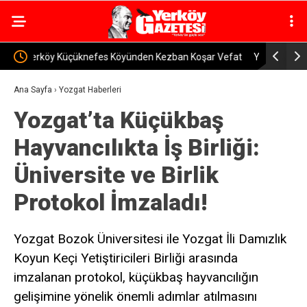
ar Vefat
Yozgat’ta Kaybolan 170 Küçükbaş Hayvan Bulundu
Çiçekda
Ana Sayfa
›
Yozgat Haberleri
Yozgat’ta Küçükbaş
Hayvancılıkta İş Birliği:
Üniversite ve Birlik
Protokol İmzaladı!
Yozgat Bozok Üniversitesi ile Yozgat İli Damızlık
Koyun Keçi Yetiştiricileri Birliği arasında
imzalanan protokol, küçükbaş hayvancılığın
gelişimine yönelik önemli adımlar atılmasını