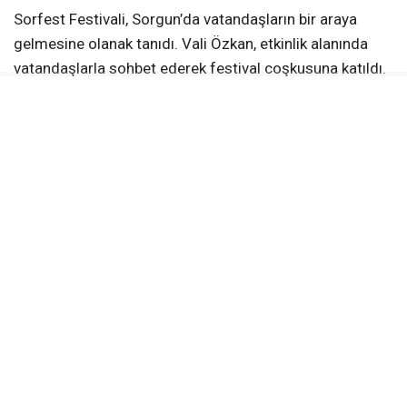
Sorfest Festivali, Sorgun’da vatandaşların bir araya
gelmesine olanak tanıdı. Vali Özkan, etkinlik alanında
vatandaşlarla sohbet ederek festival coşkusuna katıldı.
Vali Özkan’ın Sorgun’daki programı, festivale katılımıyla
sona erdi.
KAYNAK:
İsmail ECEVİT
Yerköy Gazetesi WhatsApp Kanalı
Anlık haberler için takip et
WhatsApp Kanalına Katıl
KÜLTÜREL ETKINLIKLER
SORFEST
SORGUN
SOSYAL DAYANIŞMA
VALI ÖZKAN