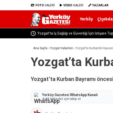
FOTO
GALERİ
VİDEO
GALERİ
YAZARLAR
Yerköy
Çiçekda
Yozgat’ta İş Sağlığı ve Güvenliği İçin İstişare Top
Ana Sayfa
›
Yozgat Haberleri
›
Yozgat’ta Kurbanlık Hayvan 
Yozgat’ta Kurba
Yozgat’ta Kurban Bayramı öncesi k
Yerköy Gazetesi WhatsApp Kanalı
Anlık haberler için takip et