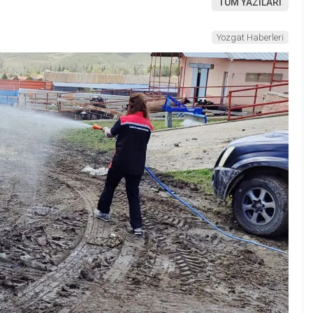
TÜM YAZILARI
Yozgat Haberleri