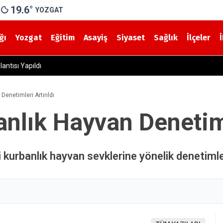
19.6
°
YOZGAT
ğı
Yozgat
Eğitim
Asayiş
Siyaset
Sağlık
İlçeler
lantısı Yapıldı
Denetimleri Artırıldı
nlık Hayvan Denetiml
urbanlık hayvan sevklerine yönelik denetimler s