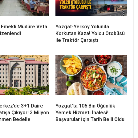
 Emekli Müdüre Vefa
Yozgat-Yerköy Yolunda
üzenlendi
Korkutan Kaza! Yolcu Otobüsü
ile Traktör Çarpıştı
erkez’de 3+1 Daire
Yozgat’ta 106 Bin Öğünlük
tışa Çıkıyor! 3 Milyon
Yemek Hizmeti İhalesi!
men Bedelle
Başvurular İçin Tarih Belli Oldu