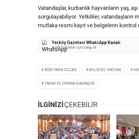
Vatandaşlar, kurbanlık hayvanların yaş, aş
sorgulayabiliyor. Yetkililer, vatandaşlar
mutlaka resmi kayıt ve belgelerin kontrol 
Yerköy Gazetesi WhatsApp Kanalı
Anlık haberler için takip et
AĞIR PARA CEZASI
BELGESIZ HAYVAN
HA
TARIM VE ORMAN BAKANLIĞI
İLGİNİZİ
ÇEKEBİLİR