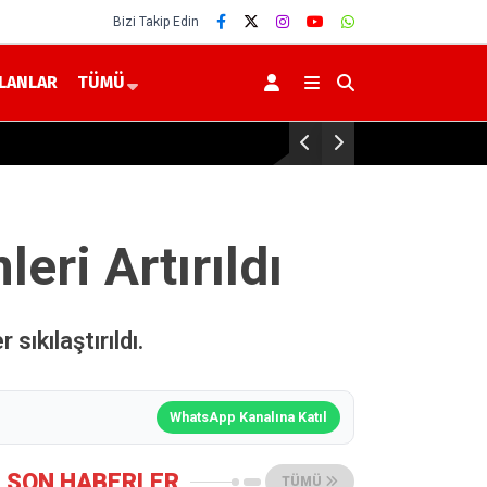
Bizi Takip Edin
İLANLAR
TÜMÜ
Yozgat’ta Uyuşturucu Operasyonu: 46 Senteti
eri Artırıldı
ıkılaştırıldı.
WhatsApp Kanalına Katıl
SON HABERLER
TÜMÜ