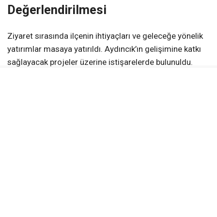
Değerlendirilmesi
Ziyaret sırasında ilçenin ihtiyaçları ve geleceğe yönelik
yatırımlar masaya yatırıldı. Aydıncık’ın gelişimine katkı
sağlayacak projeler üzerine istişarelerde bulunuldu.
Kadın Girişimcilere Destek
Oktay, Aydıncık Kadın Girişimi İşletme ve Üretim
Kooperatifi’ni ziyaret ederek kadınların ürettiği yöresel
ürünleri inceledi. Kooperatifte ametist gibi yarı değerli
taşların işlenerek takı ve süs eşyasına
dönüştürüldüğünü belirten Oktay, kadın girişimcilerin
çalışmalarını takdir etti.
Oktay, \”Kooperatifimiz, kadın istihdamına ve yerel