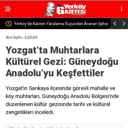
n Aranan Şahıs
Yozgat’ta Depremzedelere Yeni Evler Teslim
So
Ediliyor
Ana Sayfa
›
İLÇELER
Yozgat’ta Muhtarlara
Kültürel Gezi: Güneydoğu
Anadolu’yu Keşfettiler
Yozgat’ın Sarıkaya ilçesinde görevli mahalle ve
köy muhtarları, Güneydoğu Anadolu Bölgesi’nde
düzenlenen kültür gezisinde tarihi ve kültürel
zenginlikleri inceledi.