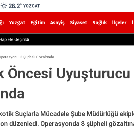
28.2
°
YOZGAT
ğı
Yozgat
Eğitim
Asayiş
Siyaset
Sağlık
İlçeler
u Düzenlendi
Operasyonu: 8 Şüpheli Gözaltında
k Öncesi Uyuşturucu
ında
otik Suçlarla Mücadele Şube Müdürlüğü ekiple
n düzenledi. Operasyonda 8 şüpheli gözaltına 