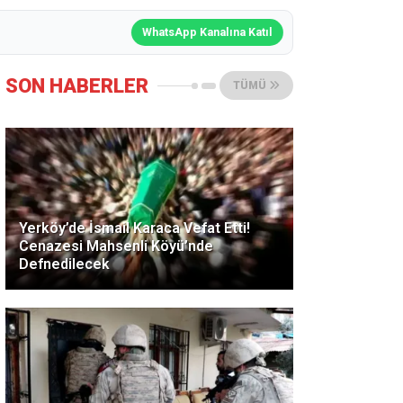
WhatsApp Kanalına Katıl
SON HABERLER
TÜMÜ
Yerköy’de İsmail Karaca Vefat Etti!
Cenazesi Mahsenli Köyü’nde
Defnedilecek