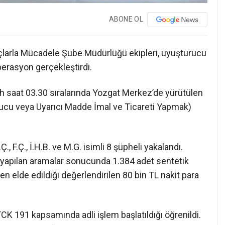
ABONE OL
çlarla Mücadele Şube Müdürlüğü ekipleri, uyuşturucu
perasyon gerçekleştirdi.
ah saat 03.30 sıralarında Yozgat Merkez’de yürütülen
cu veya Uyarıcı Madde İmal ve Ticareti Yapmak)
Ç., F.Ç., İ.H.B. ve M.G. isimli 8 şüpheli yakalandı.
e yapılan aramalar sonucunda 1.384 adet sentetik
n elde edildiği değerlendirilen 80 bin TL nakit para
K 191 kapsamında adli işlem başlatıldığı öğrenildi.