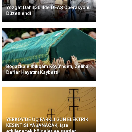
Yozgat Dahil 30 İlde DEAŞ Operasyonu
Düzenlendi
Boğazkale İbikçam Köyü’nden, Zeliha
Derler Hayatını Kaybetti
YERKÖY’DE ÜÇ FARKLI GÜN ELEKTRİK
KESİNTİSİ YAŞANACAK, İşte
etkilenecek bölgeler ve saatler