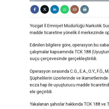
Yozgat İl Emniyet Müdürlüğü Narkotik Su
madde ticaretine yönelik il merkezinde o
Edinilen bilgilere göre, operasyon bu sab
çalışmalar kapsamında TCK 188 (Uyuşturu
suçu çerçevesinde gerçekleştirildi.
Operasyon sırasında C.G., E.A., O.Y., F.Ö., M.
Şüphelilerin üzerlerinde ve ikametlerind
ecza hap ile uyuşturucu madde ticaretinde
ele geçirildi.
Yakalanan şahıslar hakkında TCK 188 ve TC