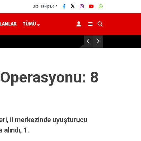
Bizi Takip Edin
İLANLAR
TÜMÜ
Vali Özkan, Sarıyaprak ile Hacı Mus
 Operasyonu: 8
ri, il merkezinde uyuşturucu
alındı, 1.