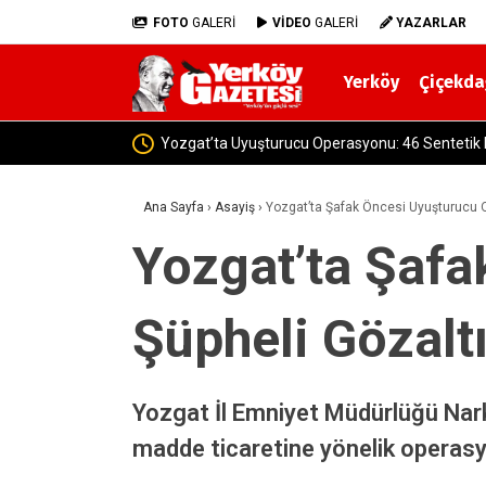
FOTO
GALERİ
VİDEO
GALERİ
YAZARLAR
Yerköy
Çiçekda
Yozgat Dahil 30 İlde DEAŞ Operasyon
Ana Sayfa
›
Asayiş
›
Yozgat’ta Şafak Öncesi Uyuşturucu 
Yozgat’ta Şafa
Şüpheli Gözalt
Yozgat İl Emniyet Müdürlüğü Nark
madde ticaretine yönelik operasyo