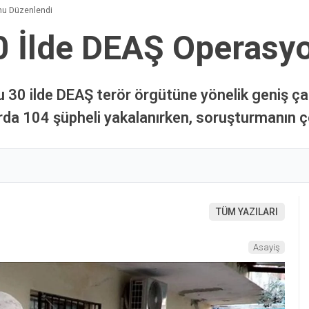
nu Düzenlendi
0 İlde DEAŞ Operasy
 30 ilde DEAŞ terör örgütüne yönelik geniş çap
a 104 şüpheli yakalanırken, soruşturmanın çok 
TÜM YAZILARI
Asayiş