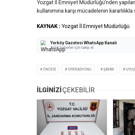
Yozgat İl Emniyet Müdürlüğü’nden yapılan
kullanımına karşı mücadelenin kararlılıkla
KAYNAK :
Yozgat İl Emniyet Müdürlüğü
Yerköy Gazetesi WhatsApp Kanalı
Anlık haberler için takip et
ÖNCESI
OPERASYONU
ŞAFAK
UYU
İLGİNİZİ
ÇEKEBİLİR