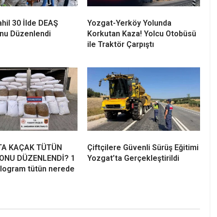
hil 30 İlde DEAŞ
Yozgat-Yerköy Yolunda
nu Düzenlendi
Korkutan Kaza! Yolcu Otobüsü
ile Traktör Çarpıştı
TA KAÇAK TÜTÜN
Çiftçilere Güvenli Sürüş Eğitimi
ONU DÜZENLENDİ? 1
Yozgat’ta Gerçekleştirildi
ilogram tütün nerede