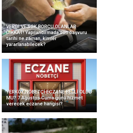
VERGİ VE SGK BORCU OLANLAR
DİKKAT! Yapılandırmada son başvuru
tarihi ne zaman, kimler
yararlanabilecek?
YERKÖY NÖBETÇİ ECZANE BELLİ OLDU
MU? 7 Ağustos Cuma günü hizmet
verecek eczane hangisi?