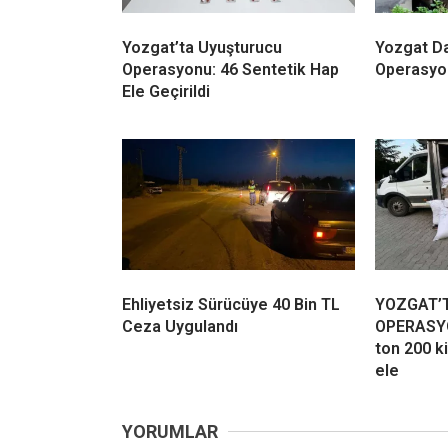
Yozgat’ta Uyuşturucu
Yozgat Da
Operasyonu: 46 Sentetik Hap
Operasyo
Ele Geçirildi
Ehliyetsiz Sürücüye 40 Bin TL
YOZGAT’
Ceza Uygulandı
OPERASY
ton 200 k
ele
YORUMLAR