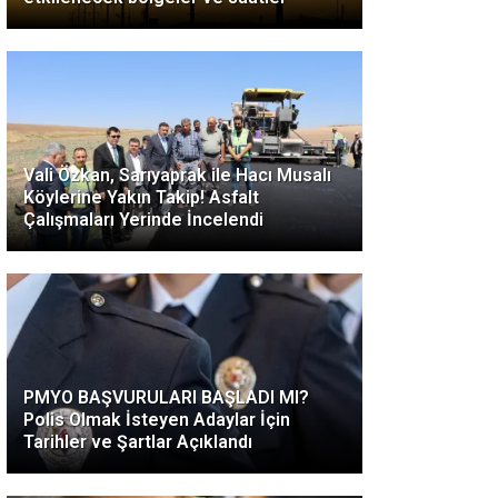
Vali Özkan, Sarıyaprak ile Hacı Musalı
Köylerine Yakın Takip! Asfalt
Çalışmaları Yerinde İncelendi
PMYO BAŞVURULARI BAŞLADI MI?
Polis Olmak İsteyen Adaylar İçin
Tarihler ve Şartlar Açıklandı