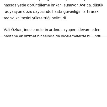
hassasiyetle görüntüleme imkanı sunuyor. Ayrıca, düşük
radyasyon dozu sayesinde hasta güvenliğini artırarak
tedavi kalitesini yükselttiği belirtildi.
Vali Özkan, incelemelerin ardından yapımı devam eden
hastane ek hizmet binasında da incelemelerde bulundu.
Rektör Prof. Dr. Evren Yaşar, yeni binada eğitim alanları,
personel kullanım bölümleri, eczane ve kafeterya gibi
sosyal donatı alanlarının yer alacağını ifade etti. Yeni
yatırımların, hastanenin hizmet kapasitesini artırarak
sağlık hizmetlerinin daha verimli sunulmasına katkı
sağlaması hedefleniyor.
Vali Özkan, ayrıca hastane bünyesinde yenilenen
konferans salonunu ziyaret etti ve Rektörlük binası
önündeki çevre düzenleme çalışmalarını inceledi. Rektör
Prof. Dr. Evren Yaşar, gölet çevresindeki peyzaj ve çevre