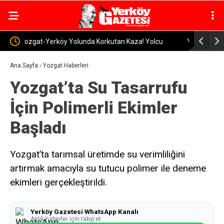
olcu
Yerköy’de 2026-2027 Eğitim Yılı Hazırlıkları Sürüyor:
Prof. D
Okullarda İnceleme
ile Krit
Ana Sayfa
›
Yozgat Haberleri
Yozgat’ta Su Tasarrufu
İçin Polimerli Ekimler
Başladı
Yozgat’ta tarımsal üretimde su verimliliğini
artırmak amacıyla su tutucu polimer ile deneme
ekimleri gerçekleştirildi.
Yerköy Gazetesi WhatsApp Kanalı
Anlık haberler için takip et