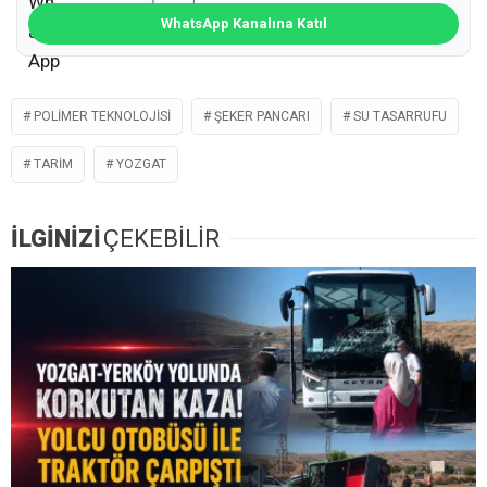
WhatsApp Kanalına Katıl
POLIMER TEKNOLOJISI
ŞEKER PANCARI
SU TASARRUFU
TARIM
YOZGAT
İLGİNİZİ
ÇEKEBİLİR