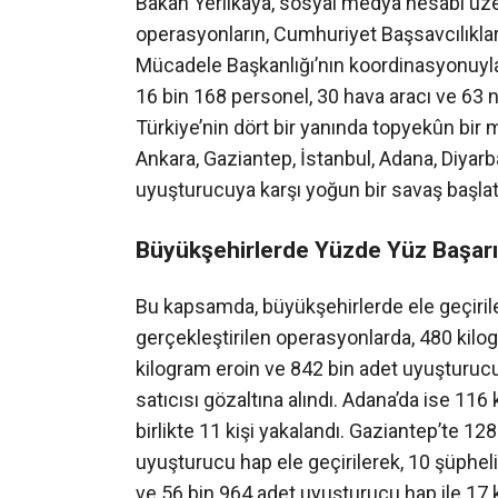
Bakan Yerlikaya, sosyal medya hesabı üze
operasyonların, Cumhuriyet Başsavcılıkla
Mücadele Başkanlığı’nın koordinasyonuyla g
16 bin 168 personel, 30 hava aracı ve 63 
Türkiye’nin dört bir yanında topyekûn bir 
Ankara, Gaziantep, İstanbul, Adana, Diyarb
uyuşturucuya karşı yoğun bir savaş başlatı
Büyükşehirlerde Yüzde Yüz Başarı:
Bu kapsamda, büyükşehirlerde ele geçirile
gerçekleştirilen operasyonlarda, 480 kil
kilogram eroin ve 842 bin adet uyuşturucu
satıcısı gözaltına alındı. Adana’da ise 11
birlikte 11 kişi yakalandı. Gaziantep’te 
uyuşturucu hap ele geçirilerek, 10 şüphel
ve 56 bin 964 adet uyuşturucu hap ile 17 k