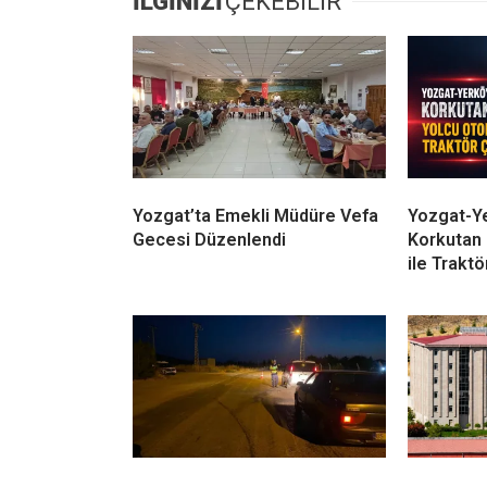
İLGİNİZİ
ÇEKEBİLİR
Yozgat’ta Emekli Müdüre Vefa
Yozgat-Y
Gecesi Düzenlendi
Korkutan 
ile Traktö