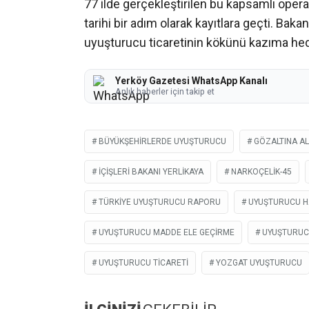
77 ilde gerçekleştirilen bu kapsamlı oper
tarihi bir adım olarak kayıtlara geçti. Ba
uyuşturucu ticaretinin kökünü kazıma hed
Yerköy Gazetesi WhatsApp Kanalı
Anlık haberler için takip et
BÜYÜKŞEHIRLERDE UYUŞTURUCU
GÖZALTINA AL
İÇIŞLERI BAKANI YERLIKAYA
NARKOÇELIK-45
TÜRKIYE UYUŞTURUCU RAPORU
UYUŞTURUCU H
UYUŞTURUCU MADDE ELE GEÇIRME
UYUŞTURUC
UYUŞTURUCU TICARETI
YOZGAT UYUŞTURUCU