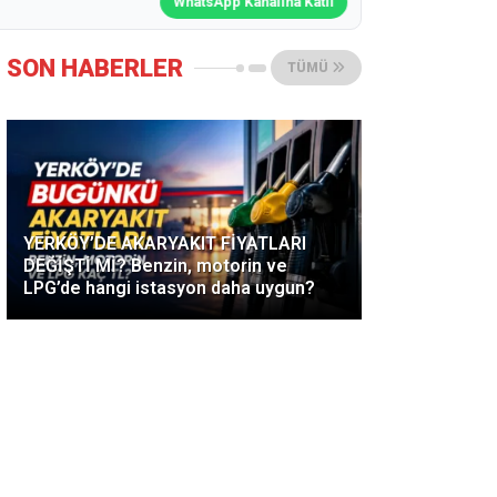
WhatsApp Kanalına Katıl
SON HABERLER
TÜMÜ
YERKÖY’DE AKARYAKIT FİYATLARI
DEĞİŞTİ Mİ? Benzin, motorin ve
LPG’de hangi istasyon daha uygun?