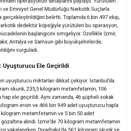
rinden operasyonun detaylarını paylaştı. Yürütülen
rı ve Emniyet Genel Müdürlüğü Narkotik Suçlarla
erçekleştirildiğini belirtti. Toplamda 6 bin 497 ekip,
narkotik dedektör köpeğiyle yürütülen bu operasyon,
mücadelenin başlangıcını simgeliyor. Özellikle İzmir,
akır, Antalya ve Samsun gibi büyükşehirlerde,
ldığını vurguladı.
 Uyuşturucu Ele Geçirildi
n uyuşturucu miktarları dikkat çekiyor. İstanbul’da
ogram skunk, 235,5 kilogram metamfetamin, 106
 hap ele geçirildi. Aynı zamanda, 46 şüpheli sokak
6 kilogram eroin ve 466 bin 949 adet uyuşturucu hapla
128 kilogram metamfetamin ve 5 bin 50 adet
i gözaltına alındı. İzmir’de 70 kilogram metamfetamin
işi yakalanırken, Diyarbakır’da 561 kilogram skunk ve