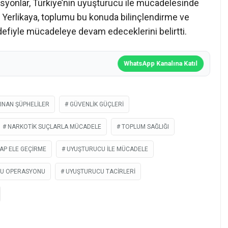
asyonlar, Türkiye’nin uyuşturucu ile mücadelesinde
kan Yerlikaya, toplumu bu konuda bilinçlendirme ve
efiyle mücadeleye devam edeceklerini belirtti.
WhatsApp Kanalına Katıl
INAN ŞÜPHELILER
GÜVENLIK GÜÇLERI
NARKOTIK SUÇLARLA MÜCADELE
TOPLUM SAĞLIĞI
AP ELE GEÇIRME
UYUŞTURUCU ILE MÜCADELE
U OPERASYONU
UYUŞTURUCU TACIRLERI