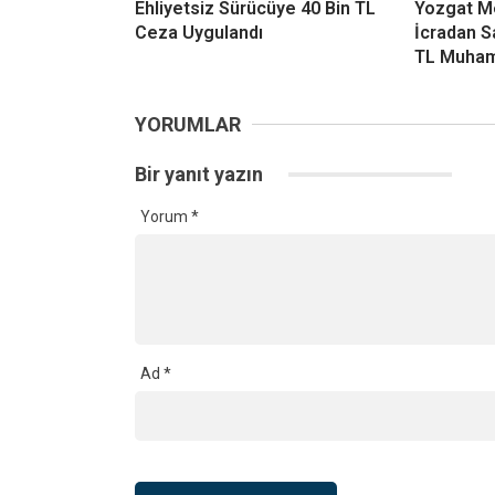
Ehliyetsiz Sürücüye 40 Bin TL
Yozgat M
Ceza Uygulandı
İcradan Sa
TL Muham
YORUMLAR
Bir yanıt yazın
Yorum
*
Ad
*