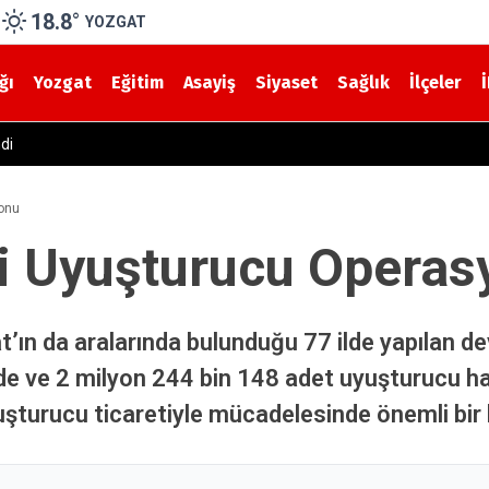
18.8
°
YOZGAT
ğı
Yozgat
Eğitim
Asayiş
Siyaset
Sağlık
İlçeler
n Kaza! Yolcu Otobüsü ile Traktör Çarpıştı
yonu
hi Uyuşturucu Opera
zgat’ın da aralarında bulunduğu 77 ilde yapıla
 ve 2 milyon 244 bin 148 adet uyuşturucu hap e
uşturucu ticaretiyle mücadelesinde önemli bir 