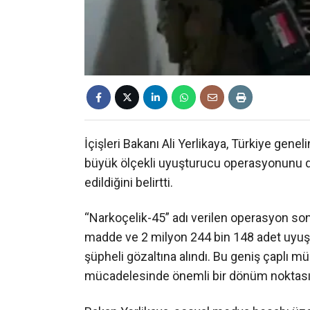
İçişleri Bakanı Ali Yerlikaya, Türkiye genel
büyük ölçekli uyuşturucu operasyonunu d
edildiğini belirtti.
“Narkoçelik-45” adı verilen operasyon s
madde ve 2 milyon 244 bin 148 adet uyuşt
şüpheli gözaltına alındı. Bu geniş çaplı m
mücadelesinde önemli bir dönüm noktası o