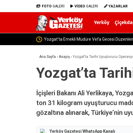
FOTO
GALERİ
VİDEO
GALERİ
YAZARLAR
Yerköy
Çiçekda
Yozgat-Yerköy Yolunda Korkuta
Ana Sayfa
›
Asayiş
›
Yozgat’ta Tarihi Uyuşturucu Operas
Yozgat’ta Tari
İçişleri Bakanı Ali Yerlikaya, Yo
ton 31 kilogram uyuşturucu madde
gözaltına alınarak, Türkiye’nin uy
Yerköy Gazetesi WhatsApp Kanalı