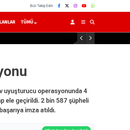
Bizi Takip Edin
İLANLAR
TÜMÜ
Yerköy’de 2026-2027 Eğitim 
syonu
n dev uyuşturucu operasyonunda 4
le geçirildi. 2 bin 587 şüpheli
başarıya imza atıldı.