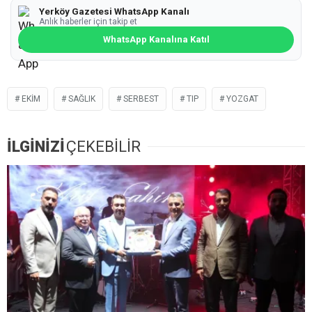
Yerköy Gazetesi WhatsApp Kanalı
Anlık haberler için takip et
WhatsApp Kanalına Katıl
EKIM
SAĞLIK
SERBEST
TIP
YOZGAT
İLGİNİZİ
ÇEKEBİLİR