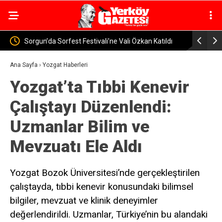
n Katıldı
Yozgat’ta Jandarma Baraj ve Göletlerde Güvenlik
Yerk
Denetimi
Ural
Ana Sayfa
›
Yozgat Haberleri
Yozgat’ta Tıbbi Kenevir
Çalıştayı Düzenlendi:
Uzmanlar Bilim ve
Mevzuatı Ele Aldı
Yozgat Bozok Üniversitesi’nde gerçekleştirilen
çalıştayda, tıbbi kenevir konusundaki bilimsel
bilgiler, mevzuat ve klinik deneyimler
değerlendirildi. Uzmanlar, Türkiye’nin bu alandaki