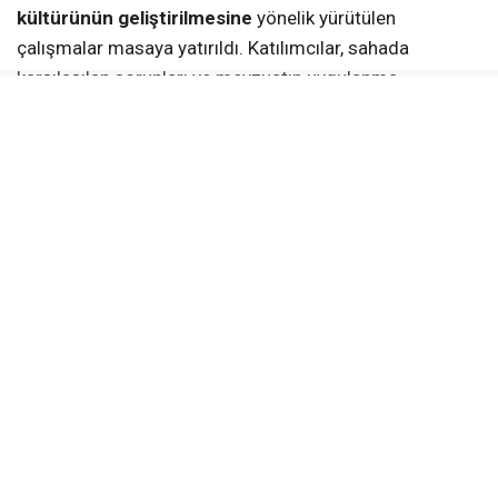
Toplantıda, kamu kurumlarında
iş sağlığı ve güvenliği
kültürünün geliştirilmesine
yönelik yürütülen
çalışmalar masaya yatırıldı. Katılımcılar, sahada
karşılaşılan sorunları ve mevzuatın uygulanma
süreçlerini tartışarak ortak çözüm önerileri geliştirdi. Bu
sayede, kurumlar arasında bilgi paylaşımının artırılması
ve uygulamalarda birlik sağlanması hedefleniyor.
Geniş Katılımla Gerçekleştirildi
Toplantıya,
Yozgat vali yardımcıları
, ilçelerde görev
yapan
kaymakamlar
, kamu kurum ve kuruluşlarının
müdürleri ile iş sağlığı ve güvenliğinden sorumlu
personeller katıldı.
Geniş katılım, kamu kurumlarında İSG uygulamalarının
tüm idari yapının ortak sorumluluğu olarak ele alındığını
gösterdi. Katılımcılar, farklı kurumlarda edinilen