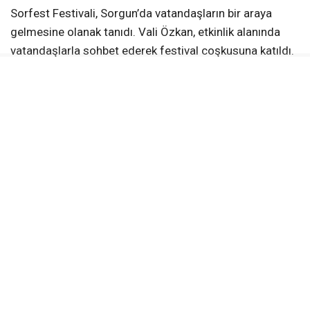
Sorfest Festivali, Sorgun’da vatandaşların bir araya
gelmesine olanak tanıdı. Vali Özkan, etkinlik alanında
vatandaşlarla sohbet ederek festival coşkusuna katıldı.
Vali Özkan’ın Sorgun’daki programı, festivale katılımıyla
sona erdi.
KAYNAK:
İsmail ECEVİT
Yerköy Gazetesi WhatsApp Kanalı
Anlık haberler için takip et
WhatsApp Kanalına Katıl
KÜLTÜREL ETKINLIKLER
SORFEST
SORGUN
SOSYAL DAYANIŞMA
VALI ÖZKAN