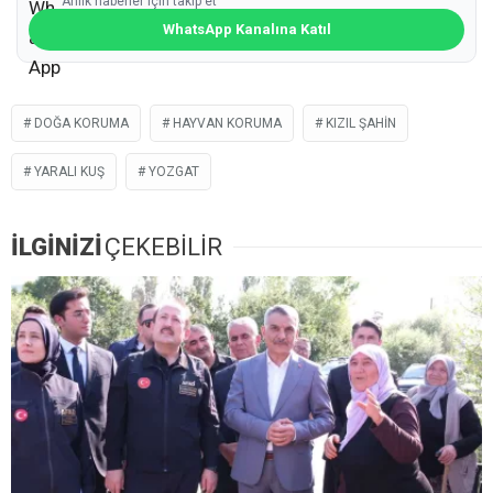
Anlık haberler için takip et
WhatsApp Kanalına Katıl
DOĞA KORUMA
HAYVAN KORUMA
KIZIL ŞAHIN
YARALI KUŞ
YOZGAT
İLGİNİZİ
ÇEKEBİLİR