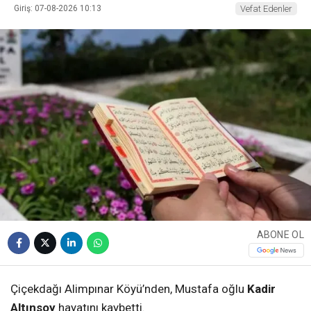
Giriş: 07-08-2026 10:13
Vefat Edenler
ABONE OL
Çiçekdağı Alimpınar Köyü’nden, Mustafa oğlu
Kadir
Altınsoy
hayatını kaybetti.