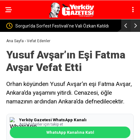
ivali’ne Vali Özkan Katıldı
Yozgat’ta Jandarma Baraj ve Göletlerde
Denetimi
Ana Sayfa
›
Vefat Edenler
Yusuf Avşar’ın Eşi Fatma
Avşar Vefat Etti
Orhan köyünden Yusuf Avşar’ın eşi Fatma Avşar,
Ankara’da yaşamını yitirdi. Cenazesi, öğle
namazının ardından Ankara’da defnedilecektir.
Yerköy Gazetesi WhatsApp Kanalı
Anlık haberler için takip et
WhatsApp Kanalına Katıl