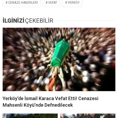
CENAZE HABERLERI
VEFAT
YERKÖY
İLGİNİZİ
ÇEKEBİLİR
Yerköy’de İsmail Karaca Vefat Etti! Cenazesi
Mahsenli Köyü’nde Defnedilecek