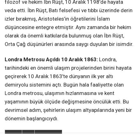
filozof ve hekim İbn Rüşt, 10 Aralık 1198’de hayata
veda etti. İbn Rüşt, Batı felsefesi ve tıbbı üzerinde derin
izler bırakmış, Aristoteles’in öğretilerini İslam
düşüncesine entegre etmiştir. Aynı zamanda bir hekim
olarak da önemli katkılarda bulunmuş olan İbn Rüşt,
Orta Çağ düşünürleri arasında saygı duyulan bir isimdir.
Londra Metrosu Açıldı 10 Aralık 1863:
Londra,
tarihindeki en önemli ulaşım projelerinden birini hayata
geçirerek 10 Aralık 1863’te dünyanın ilk yer altı
demiryolu sistemini açtı. Bugün hala faaliyette olan
Londra metrosu, ulaşımın hızlanmasına ve kent
yaşamının büyük ölçüde değişmesine öncülük etti. Bu
devrimsel adım, şehirlerin ulaşım altyapılarında yeni bir
dönemin başlangıcıydı.
Tarih
Tür
Açıklama