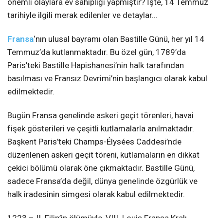
önemli olaylara ev sahipliği yapmıştır? İşte, 14 Temmuz
tarihiyle ilgili merak edilenler ve detaylar…
Fransa
‘nın ulusal bayramı olan Bastille Günü, her yıl 14
Temmuz’da kutlanmaktadır. Bu özel gün, 1789’da
Paris’teki Bastille Hapishanesi’nin halk tarafından
basılması ve Fransız Devrimi’nin başlangıcı olarak kabul
edilmektedir.
Bugün Fransa genelinde askeri geçit törenleri, havai
fişek gösterileri ve çeşitli kutlamalarla anılmaktadır.
Başkent Paris’teki Champs-Élysées Caddesi’nde
düzenlenen askeri geçit töreni, kutlamaların en dikkat
çekici bölümü olarak öne çıkmaktadır. Bastille Günü,
sadece Fransa’da değil, dünya genelinde özgürlük ve
halk iradesinin simgesi olarak kabul edilmektedir.
1223 – II. Filip’in ölümüyle, VIII. Louis Fransa Kralı