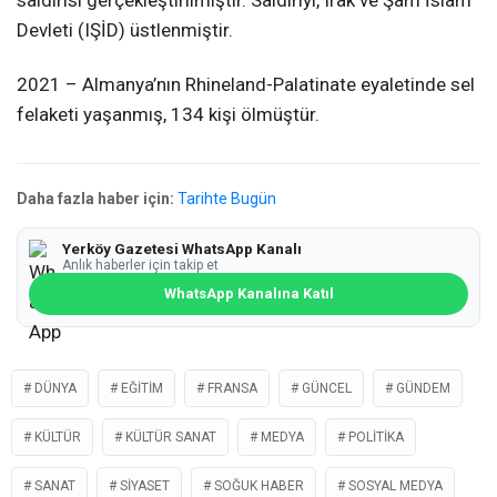
Devleti (IŞİD) üstlenmiştir.
2021 – Almanya’nın Rhineland-Palatinate eyaletinde sel
felaketi yaşanmış, 134 kişi ölmüştür.
Daha fazla haber için:
Tarihte Bugün
Yerköy Gazetesi WhatsApp Kanalı
Anlık haberler için takip et
WhatsApp Kanalına Katıl
DÜNYA
EĞITIM
FRANSA
GÜNCEL
GÜNDEM
KÜLTÜR
KÜLTÜR SANAT
MEDYA
POLITIKA
SANAT
SIYASET
SOĞUK HABER
SOSYAL MEDYA