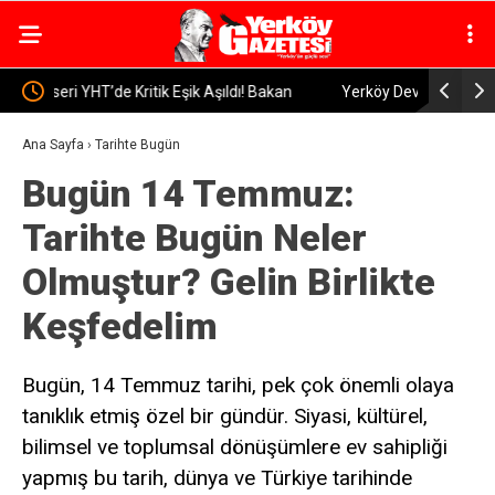
n
Yerköy Devlet Hastanesi’nde Görev Değişimi: Op. Dr.
YERKÖY V
Murat Barış Can’a Veda
YAPILDI, 
Ana Sayfa
›
Tarihte Bugün
Bugün 14 Temmuz:
Tarihte Bugün Neler
Olmuştur? Gelin Birlikte
Keşfedelim
Bugün, 14 Temmuz tarihi, pek çok önemli olaya
tanıklık etmiş özel bir gündür. Siyasi, kültürel,
bilimsel ve toplumsal dönüşümlere ev sahipliği
yapmış bu tarih, dünya ve Türkiye tarihinde